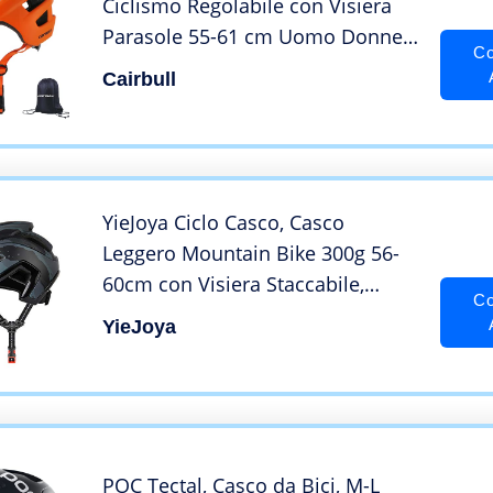
Ciclismo Regolabile con Visiera
Parasole 55-61 cm Uomo Donne
Co
Mountain Sicurezza Protezione
Cairbull
Caschi Bicicletta con Lo Zaino
YieJoya Ciclo Casco, Casco
Leggero Mountain Bike 300g 56-
60cm con Visiera Staccabile,
Co
Regolabile in Forma, 15 Vetns
YieJoya
MTB Casco della Bicicletta per Gli
Uomini Adulti e Le Donne-Verde
Gris + Nero
POC Tectal, Casco da Bici, M-L