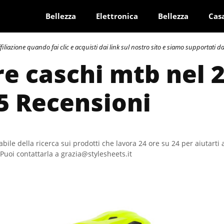
Bellezza
Elettronica
Bellezza
Cas
azione quando fai clic e acquisti dai link sul nostro sito e siamo supportati dai 
re caschi mtb nel 
5 Recensioni
bile della ricerca sui prodotti che lavora 24 ore su 24 per aiutarti 
Puoi contattarla a grazia@stylesheets.it