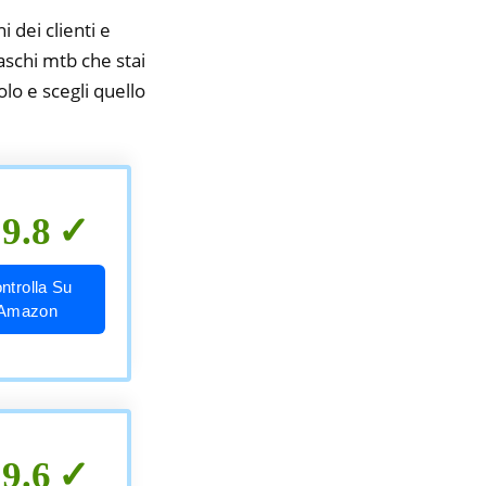
i dei clienti e
aschi mtb che stai
olo e scegli quello
9.8
ntrolla Su
Amazon
9.6