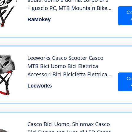
+ guscio PC, MTB Mountain Bike
Co
con visiera rimovibile e
RaMokey
imbottitura, regolabile, 58-61 cm
(bianco + nero)
Leeworks Casco Scooter Casco
MTB Bici Uomo Bici Elettrica
Accessori Bici Bicicletta Elettrica
Co
Scooter Elettrico Casco da
Leeworks
Ciclismo MTB da Corsa
Ultraleggero per Bici da Corsa per
Fuoristrada 6 Colori
Casco Bici Uomo, Shinmax Casco