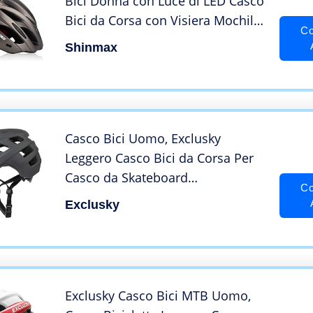
Bici Donna con Luce di LED Casco
Bici da Corsa con Visiera Mochila
Co
de Almacenamiento Casco mtb
Shinmax
Casco Bicicletta per Ciclismo
Mountain Caschi Bici
Superleggero 57-62CM
Casco Bici Uomo, Exclusky
Leggero Casco Bici da Corsa Per
Casco da Skateboard
Co
Monopattino Ciclismo Downhill
Exclusky
Arrampicata (BGrigio)
Exclusky Casco Bici MTB Uomo,