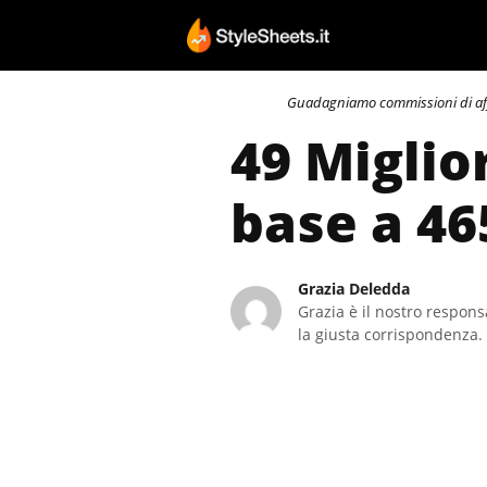
Vai
al
contenuto
Guadagniamo commissioni di affili
49 Miglio
base a 46
Grazia Deledda
Grazia è il nostro responsa
la giusta corrispondenza. 