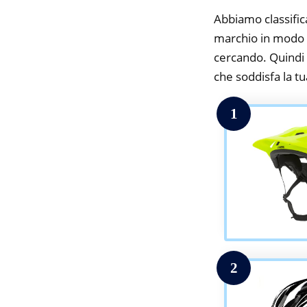
Abbiamo classifica
marchio in modo da
cercando. Quindi t
che soddisfa la tua
1
2