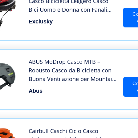
Casco Bicicletta Leggero Casco
Bici Uomo e Donna con Fanali
Co
Posteriori Ricaricabili e Visiera
Exclusky
Parasole Staccabile Adatto per
Adulti (56-61CM) (Rosso)
ABUS MoDrop Casco MTB –
Robusto Casco da Bicicletta con
Buona Ventilazione per Mountain
Co
Biker -Vestibilità Individuale – per
Abus
Uomo e Donna
Cairbull Caschi Ciclo Casco