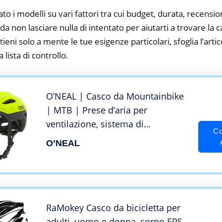
to i modelli su vari fattori tra cui budget, durata, recension
 non lasciare nulla di intentato per aiutarti a trovare la c
ieni solo a mente le tue esigenze particolari, sfoglia l’artic
 lista di controllo.
O’NEAL | Casco da Mountainbike
| MTB | Prese d’aria per
ventilazione, sistema di
Co
regolazione della Taglia, standard
O’NEAL
di sicurezza EN1078 | Casco
Trailfinder Split | Adulto | Giallo
Neon | Taglia S/M
RaMokey Casco da bicicletta per
adulti, uomo e donna, corpo EPS