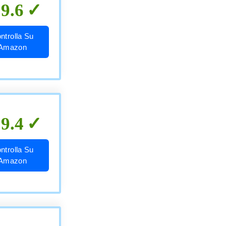
9.6
ntrolla Su
Amazon
9.4
ntrolla Su
Amazon