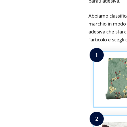
parati adesiva.
Abbiamo classifica
marchio in modo da
adesiva che stai c
l’articolo e scegli
1
2