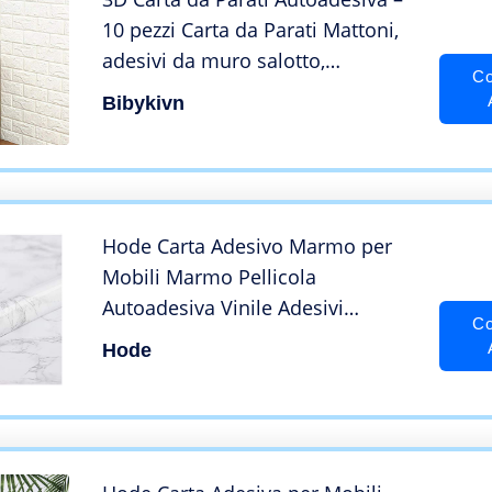
10 pezzi Carta da Parati Mattoni,
adesivi da muro salotto,
Co
impermeabile, 3d Muro Pannelli
Bibykivn
per Camera da Letto Soggiorno
Moderno Sfondo TV Décor (60cm
* 30cm, Bianco)
Hode Carta Adesivo Marmo per
Mobili Marmo Pellicola
Autoadesiva Vinile Adesivi
Co
Impermeabile Carta Pellicola
Hode
Autoadesiva Cucina Decorazione
Adesivo Fai da Te Carta da Parati
Marmo 45X200cm