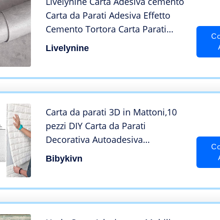
Livelynine Carta Adesiva cemento
Carta da Parati Adesiva Effetto
Cemento Tortora Carta Parati
Co
Vintage Grigio Pellicole Adesive
Livelynine
per Mobili Scrivania Tavolo Top
Cucina Piano Muro Lavabile
40CMX2M
Carta da parati 3D in Mattoni,10
pezzi DIY Carta da Parati
Decorativa Autoadesiva
Co
Impermeabile,Pannello Parete
Bibykivn
Decorativo Impermeabile, Wall
Sticker Wallpaper per Cucina,
Bagno, Salone