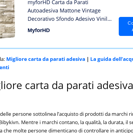
myforHD Carta da Parati
Autoadesiva Mattone Vintage
Decorativo Sfondo Adesivo Vinile
Co
Finta Pietra Carta da Parati
MyforHD
Mattoni Pellicola Adesiva Lavabile
Paraschizzi Cucina Rimuovibile
da:
Migliore carta da parati adesiva
|
La guida dell’acq
enti
gliore carta da parati adesiva
delle persone sottolinea l’acquisto di prodotti da marchi 
ykivn. Mentre i marchi contano, la qualità, la durata, il s
a che molte persone dimenticano di controllare in anticipo.