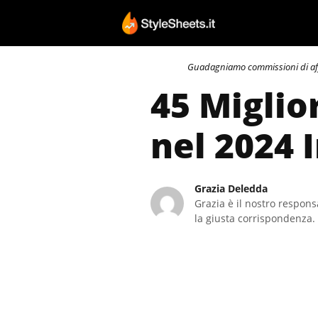
Vai
al
contenuto
Guadagniamo commissioni di affili
45 Miglio
nel 2024 
Grazia Deledda
Grazia è il nostro responsa
la giusta corrispondenza. 