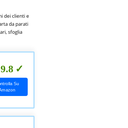
i dei clienti e
arta da parati
ri, sfoglia
9.8
ntrolla Su
Amazon