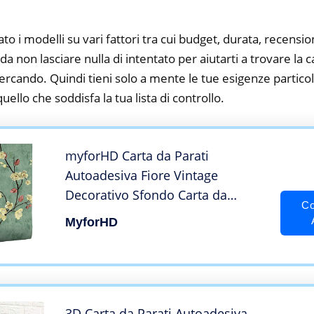
to i modelli su vari fattori tra cui budget, durata, recension
 non lasciare nulla di intentato per aiutarti a trovare la c
ercando. Quindi tieni solo a mente le tue esigenze particola
 quello che soddisfa la tua lista di controllo.
myforHD Carta da Parati
Autoadesiva Fiore Vintage
Decorativo Sfondo Carta da
Co
Parete Adesivo Adesivo Vinile
MyforHD
Verde Carta da Parati Soggiorno
Camera Da Letto Sfondo Carta Da
Parati (45x300cm, verde)
3D Carta da Parati Autoadesiva –