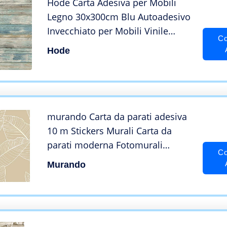
Hode Carta Adesiva per Mobili
Legno 30x300cm Blu Autoadesivo
Invecchiato per Mobili Vinile
Co
Decorativo per Armadietti
Hode
Rivestimento Murale di Superficie
Vintage
murando Carta da parati adesiva
10 m Stickers Murali Carta da
parati moderna Fotomurali
Co
adesivi Carta da parati
Murando
autoadesiva Fotomurale Stickers
da muro beige Foglie b-C-0678-j-a