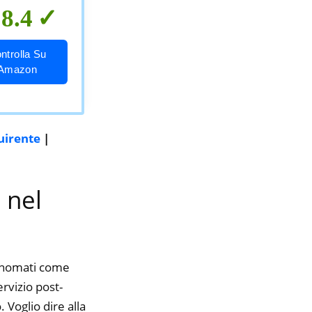
8.4
ntrolla Su
Amazon
uirente
|
 nel
rinomati come
ervizio post-
 Voglio dire alla