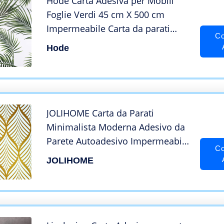
Hode Carta Adesiva per Mobili
Foglie Verdi 45 cm X 500 cm
Impermeabile Carta da parati
Co
Autoadesivo Pellicola Vinile
Hode
Adesivi da Cucina Bagno Scaffale
da Banco Tavolo da Muro
JOLIHOME Carta da Parati
Minimalista Moderna Adesivo da
Parete Autoadesivo Impermeabile
Co
con Motivo Geometrico a Strisce
JOLIHOME
Dorate per Bagno Soggiorno
Camera da Letto Cucina Mobili
Arredamento 44,5x500cm