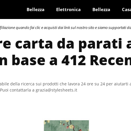
Bellezza
Elettronica
Bellezza
Cas
azione quando fai clic e acquisti dai link sul nostro sito e siamo supportati dai 
re carta da parati
In base a 412 Rece
bile della ricerca sui prodotti che lavora 24 ore su 24 per aiutarti 
Puoi contattarla a grazia@stylesheets.it