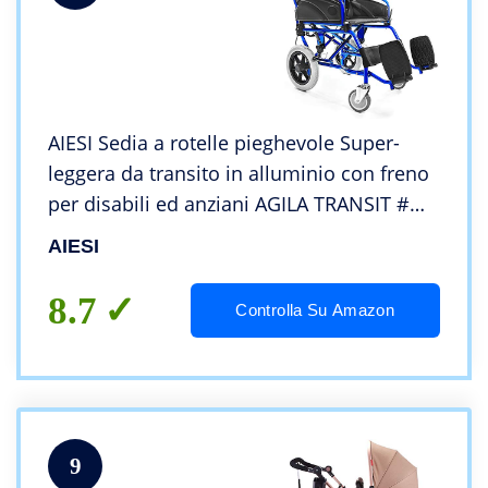
AIESI Sedia a rotelle pieghevole Super-
leggera da transito in alluminio con freno
per disabili ed anziani AGILA TRANSIT #
Doppio sistema di frenata # Cintura di
AIESI
sicurezza # Garanzia Italia 24 mesi
8.7
Controlla Su Amazon
9