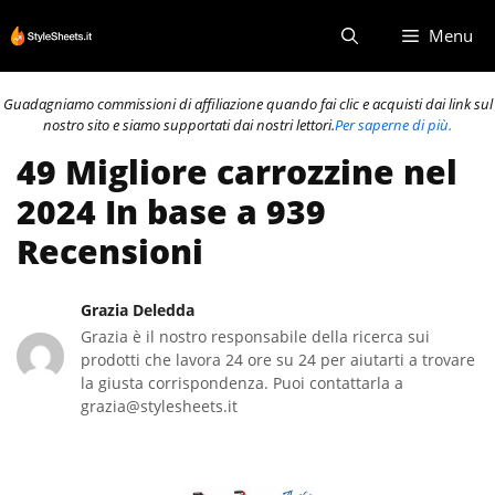
Vai
Menu
al
contenuto
Guadagniamo commissioni di affiliazione quando fai clic e acquisti dai link sul
nostro sito e siamo supportati dai nostri lettori.
Per saperne di più.
49 Migliore carrozzine nel
2024 In base a 939
Recensioni
Grazia Deledda
Grazia è il nostro responsabile della ricerca sui
prodotti che lavora 24 ore su 24 per aiutarti a trovare
la giusta corrispondenza. Puoi contattarla a
grazia@stylesheets.it