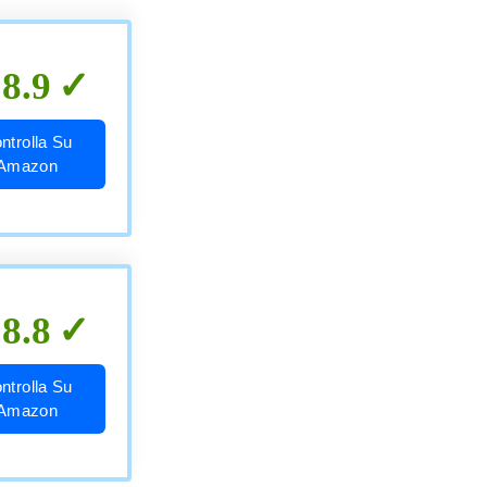
8.9
ntrolla Su
Amazon
8.8
ntrolla Su
Amazon