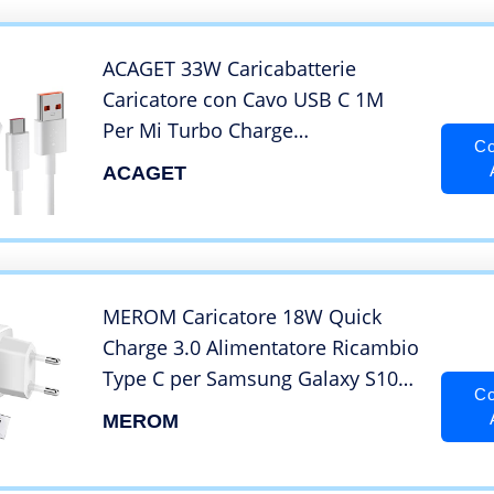
ACAGET 33W Caricabatterie
Caricatore con Cavo USB C 1M
Per Mi Turbo Charge
Co
Caricabatterie rapido Adattatore
ACAGET
Charge Turbo Cavo USB Type-C
per Xiaomi 11 Lite/Mi 11i/10T
Lite,Redmi Note 12S 11 11S 10
Pro
MEROM Caricatore 18W Quick
Charge 3.0 Alimentatore Ricambio
Type C per Samsung Galaxy S10
Co
S10 E Huawei P20 Xiaomi Mi 9
MEROM
Redmi Note 9S HTC 10 OnePlus 5
LG G5 Cavo Caricabatterie Tipo C