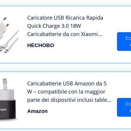
Tipo-c 150cm – Bianco
Caricatore USB Ricarica Rapida
Quick Charge 3.0 18W
Caricabatterie da con Xiaomi
Co
Redmi 10C 10 Note 11S 10 Pro Mi
HECHOBO
8 Mi 9 Mi 10 Samsung Galaxy A13
A33 5G M13,Xiaomi Huawei
Google LG Nokia Sony etc 2M
Caricabatterie USB Amazon da 5
W – compatibile con la maggior
parte dei dispositivi inclusi tablet,
Co
e-reader, smartphone e altri
Amazon