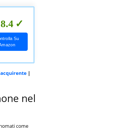
8.4
ntrolla Su
Amazon
l’acquirente
|
hone nel
rinomati come