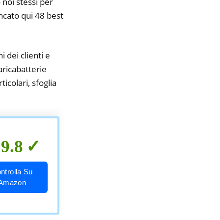
 noi stessi per
encato qui 48 best
i dei clienti e
aricabatterie
icolari, sfoglia
9.8
ntrolla Su
Amazon