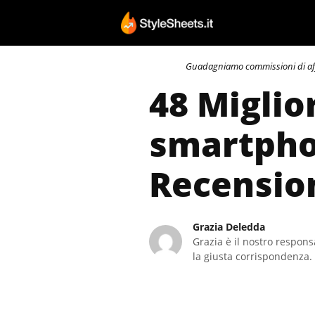
Vai
al
contenuto
Guadagniamo commissioni di affili
48 Miglio
smartphon
Recensio
Grazia Deledda
Grazia è il nostro responsa
la giusta corrispondenza. 