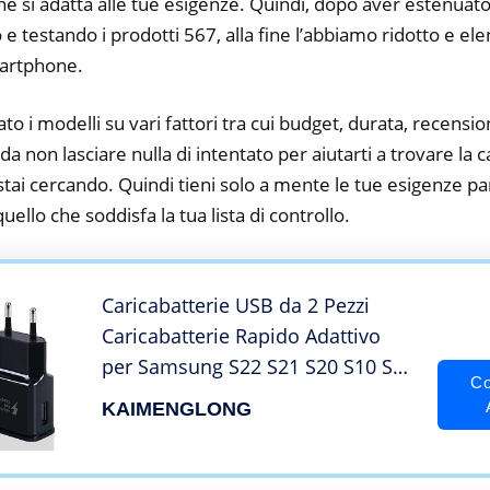
he si adatta alle tue esigenze. Quindi, dopo aver estenuato
o e testando i prodotti 567, alla fine l’abbiamo ridotto e el
martphone.
to i modelli su vari fattori tra cui budget, durata, recension
 non lasciare nulla di intentato per aiutarti a trovare la c
ai cercando. Quindi tieni solo a mente le tue esigenze part
 quello che soddisfa la tua lista di controllo.
Caricabatterie USB da 2 Pezzi
Caricabatterie Rapido Adattivo
per Samsung S22 S21 S20 S10 S6
Co
S7 S8 S9/A53/Edge/Plus/Active,
KAIMENGLONG
Note 5 8, Note 9, Note10 20 e Altri
Smartphone/Dispositivi Ricarica
Rapida