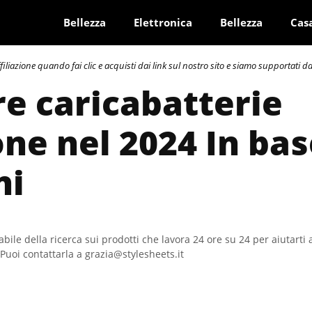
Bellezza
Elettronica
Bellezza
Cas
azione quando fai clic e acquisti dai link sul nostro sito e siamo supportati dai 
re caricabatterie
e nel 2024 In bas
ni
bile della ricerca sui prodotti che lavora 24 ore su 24 per aiutarti 
Puoi contattarla a grazia@stylesheets.it