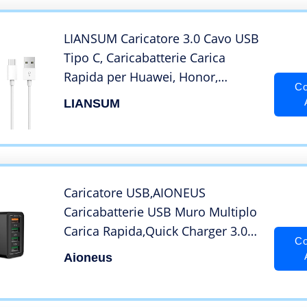
LIANSUM Caricatore 3.0 Cavo USB
Tipo C, Caricabatterie Carica
Rapida per Huawei, Honor,
Co
Redmi, Xiaomi Mi 10/10
LIANSUM
Lite/9T/9/8,Sony, per Samsung
Galaxy S21, S20, A50, A51, A3, A5,
A7,S10,S9,S8, Note 8/9
Caricatore USB,AIONEUS
Caricabatterie USB Muro Multiplo
Carica Rapida,Quick Charger 3.0
Co
33W/6A 4 Porte Alimentatore
Aioneus
Presa USB da Parete per iPhone
12/11/8/7/X/iPad Pro,Samsung