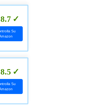
8.7
ntrolla Su
Amazon
8.5
ntrolla Su
Amazon