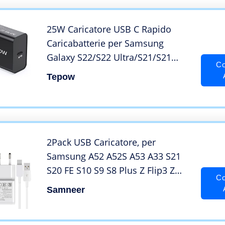
S21/S10/S9,Xiaomi,Huawei
25W Caricatore USB C Rapido
Caricabatterie per Samsung
Galaxy S22/S22 Ultra/S21/S21
Co
Ultra/S20/S20
Tepow
fe/S9/S8/S7/A71/A70/A53
5G/A52/A33/A13, Alimentatore
USB C Spina Presa Tipo C Fast
Charger con Cavo 2M
2Pack USB Caricatore, per
Samsung A52 A52S A53 A33 S21
S20 FE S10 S9 S8 Plus Z Flip3 Z
Co
Fold3 M53 5G e altri smartphone
Samneer
Android,Caricabatterie AFC
Sostituzione Originale con Cavo