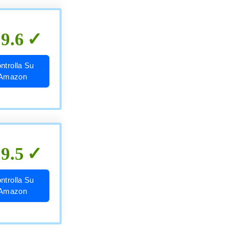
9.6
ntrolla Su
Amazon
9.5
ntrolla Su
Amazon