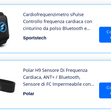
Cardiofrequenzimetro sPulse
Controllo frequenza cardiaca con
cinturino da polso Bluetooth e
Co
sensore LED | Smart HRM
Sportstech
Misuratore di frequenza cardiaca
senza fascia toracica Contapassi
fitness Sense Run
Polar H9 Sensore Di Frequenza
Cardiaca, ANT+ / Bluetooth,
Sensore di FC Impermeabile con
Co
Fascia Toracica Morbida per
Polar
Palestra, Ciclismo, Corsa, Attività
Sportive all’Aperto