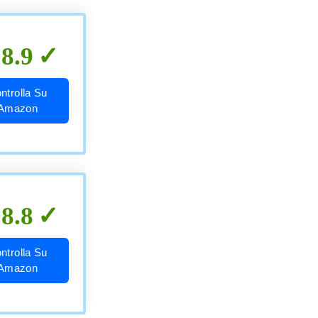
8.9
ntrolla Su
Amazon
8.8
ntrolla Su
Amazon