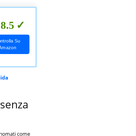
8.5
ntrolla Su
Amazon
uida
 senza
rinomati come