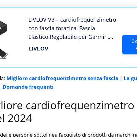
LIVLOV V3 – cardiofrequenzimetro
con fascia toracica, Fascia
Elastico Regolabile per Garmin,
Co
Wahoo, Polar, Coospo, Strava,
LIVLOV
Zwift, distanza 45 mm
da:
Migliore cardiofrequenzimetro senza fascia
|
La g
|
Domande frequenti
gliore cardiofrequenzimetro
el 2024
delle persone sottolinea l’acquisto di prodotti da marchi 