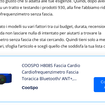
tto giusto che si adatta alle tue esigenze. Quindi, dopo av
su un tratto e testando i prodotti 930, alla fine l’abbiamo r
ofrequenzimetro senza fascia.
to i modelli su vari fattori tra cui budget, durata, recension
 non lasciare nulla di intentato per aiutarti a trovare la
tro senza fascia che stai cercando. Quindi tieni solo a me
i, sfoglia l’articolo e scegli quello che soddisfa la tua lista 
COOSPO H808S Fascia Cardio
Cardiofrequenzimetro Fascia
Toracica Bluetooth/ ANT+,
Co
Sensore di Frequenza Cardiaca
CooSpo
Impermeabile IP67 Compatibile
con CoospoRide/ wahoo fitness/
strava/ Pulsoid