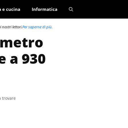
a e cucina
Informatica
nostri lettori.
Per saperne di più.
imetro
e a 930
a trovare