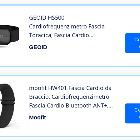
GEOID HS500
Cardiofrequenzimetro Fascia
Toracica, Fascia Cardio
Co
Cardiofrequenzimetro Fascia
GEOID
Toracica Bluetooth 4.2/Ant+, IP67
Impermeabile Sensore di
Frequenza Cardiaca
moofit HW401 Fascia Cardio da
Braccio, Cardiofrequenzimetro
Fascia Cardio Bluetooth ANT+,
Co
Heart Rate Monitor Ricaricabile
Moofit
Funziona con Wahoo, Zwift,
Strava, Elite HRV