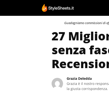
Vai
al
contenuto
Guadagniamo commissioni di affili
27 Miglio
senza fas
Recensio
Grazia Deledda
Grazia è il nostro responsa
la giusta corrispondenza. 