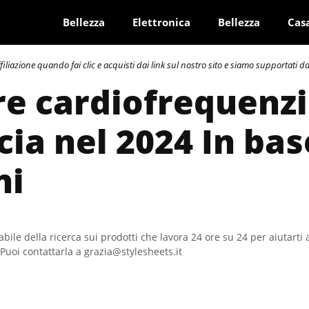
Bellezza
Elettronica
Bellezza
Cas
azione quando fai clic e acquisti dai link sul nostro sito e siamo supportati dai 
re cardiofrequenz
cia nel 2024 In bas
ni
bile della ricerca sui prodotti che lavora 24 ore su 24 per aiutarti 
Puoi contattarla a grazia@stylesheets.it