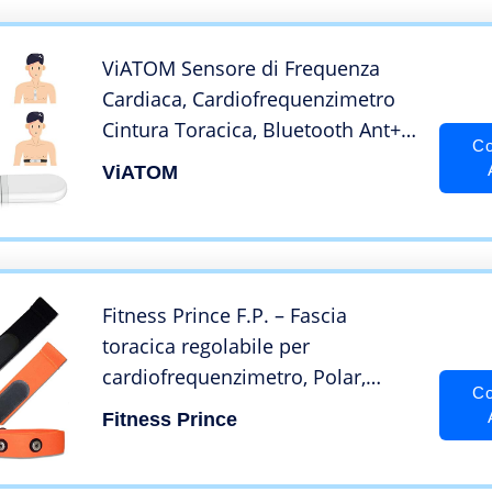
ViATOM Sensore di Frequenza
Cardiaca, Cardiofrequenzimetro
Cintura Toracica, Bluetooth Ant+,
Co
Monitor ECG con Cuscinetti per
ViATOM
l’Esercizio Fisico, Indossabile
Senza Fili, con Allarme a
Vibrazione
Fitness Prince F.P. – Fascia
toracica regolabile per
cardiofrequenzimetro, Polar,
Co
Garmin, Wahoo, Sport, corsa
Fitness Prince