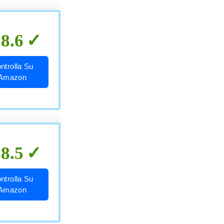
8.6
ntrolla Su
Amazon
8.5
ntrolla Su
Amazon