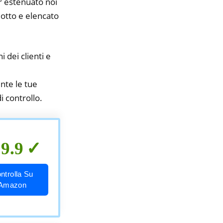
er estenuato noi
idotto e elencato
i dei clienti e
nte le tue
di controllo.
9.9
ntrolla Su
Amazon