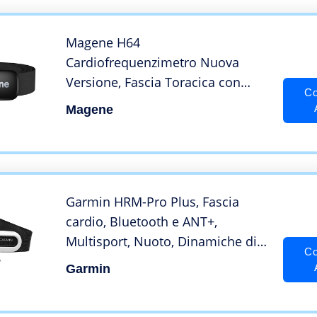
Magene H64
Cardiofrequenzimetro Nuova
Versione, Fascia Toracica con
Co
sensore di frequenza cardiaca,
Magene
Protocollo Ant+/Bluetooth,
Compatibile con App iOS/Android
Garmin HRM-Pro Plus, Fascia
cardio, Bluetooth e ANT+,
Multisport, Nuoto, Dinamiche di
Co
corsa, HRV, Vano per batteria,
Garmin
Autonomia fino a 1 anno