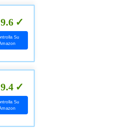
9.6
ntrolla Su
Amazon
9.4
ntrolla Su
Amazon