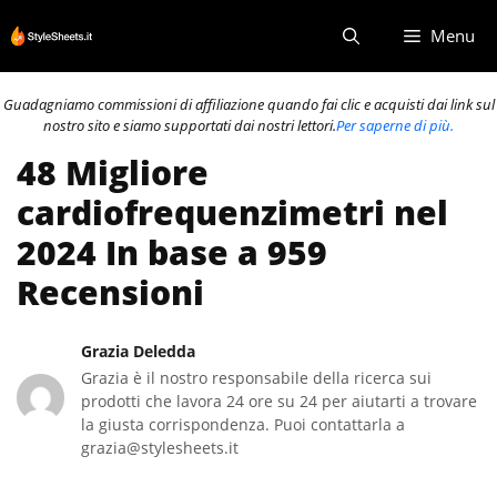
Vai
Menu
al
contenuto
Guadagniamo commissioni di affiliazione quando fai clic e acquisti dai link sul
nostro sito e siamo supportati dai nostri lettori.
Per saperne di più.
48 Migliore
cardiofrequenzimetri nel
2024 In base a 959
Recensioni
Grazia Deledda
Grazia è il nostro responsabile della ricerca sui
prodotti che lavora 24 ore su 24 per aiutarti a trovare
la giusta corrispondenza. Puoi contattarla a
grazia@stylesheets.it