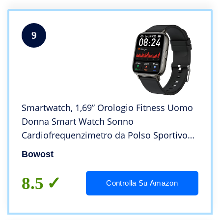
9
Smartwatch, 1,69” Orologio Fitness Uomo
Donna Smart Watch Sonno
Cardiofrequenzimetro da Polso Sportivo
Activity Fitness Tracker Contapassi
Bowost
Cronometro Impermeabil IP68, 24
Sportive, Notifiche Messaggi
8.5
Controlla Su Amazon