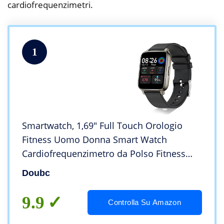
cardiofrequenzimetri.
1
Smartwatch, 1,69″ Full Touch Orologio
Fitness Uomo Donna Smart Watch
Cardiofrequenzimetro da Polso Fitness
Tracker Impermeabile IP68 Orologio
Doubc
Sportivo Calorie Notifiche Messaggi
Cronometro Contapassi
9.9
Controlla Su Amazon