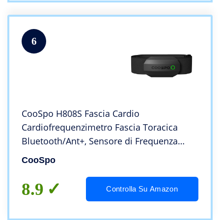
6
CooSpo H808S Fascia Cardio
Cardiofrequenzimetro Fascia Toracica
Bluetooth/Ant+, Sensore di Frequenza
Cardiaca Impermeabile IP68 Compatibile
CooSpo
con CoospoRide/Wahoo
Fitness/Strava/zwift/DDPY e Altro
8.9
Controlla Su Amazon