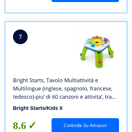
7
Bright Starts, Tavolo Multiattività e
Multilingue (inglese, spagnolo, francese,
tedesco)-piu’ di 60 canzoni e attivita’, tra
cui: tastiera musicale, 6 palline colorate
Bright Starts/Kids II
8.6
Controlla Su Amazon