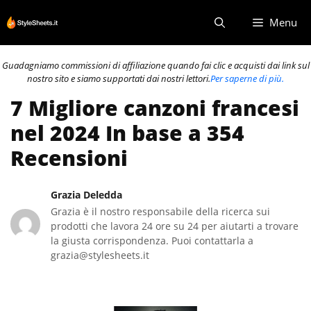
Vai
Menu
al
contenuto
Guadagniamo commissioni di affiliazione quando fai clic e acquisti dai link sul
nostro sito e siamo supportati dai nostri lettori.
Per saperne di più.
7 Migliore canzoni francesi
nel 2024 In base a 354
Recensioni
Grazia Deledda
Grazia è il nostro responsabile della ricerca sui
prodotti che lavora 24 ore su 24 per aiutarti a trovare
la giusta corrispondenza. Puoi contattarla a
grazia@stylesheets.it