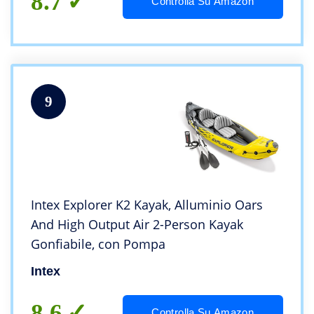
8.7
Controlla Su Amazon
9
Intex Explorer K2 Kayak, Alluminio Oars
And High Output Air 2-Person Kayak
Gonfiabile, con Pompa
Intex
8.6
Controlla Su Amazon