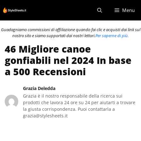
Vai
Menu
al
contenuto
Guadagniamo commissioni di affiliazione quando fai clic e acquisti dai link sul
nostro sito e siamo supportati dai nostri lettori.
Per saperne di più.
46 Migliore canoe
gonfiabili nel 2024 In base
a 500 Recensioni
Grazia Deledda
Grazia è il nostro responsabile della ricerca sui
prodotti che lavora 24 ore su 24 per aiutarti a trovare
la giusta corrispondenza. Puoi contattarla a
grazia@stylesheets.it