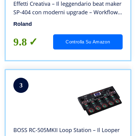
Effetti Creativa – Il leggendario beat maker
SP-404 con moderni upgrade – Workflow
veloce – 16 GB di memoria interna –
Roland
Polifonia di 32 voci
9.8
Controlla Su Amazon
3
BOSS RC-505MKII Loop Station – Il Looper