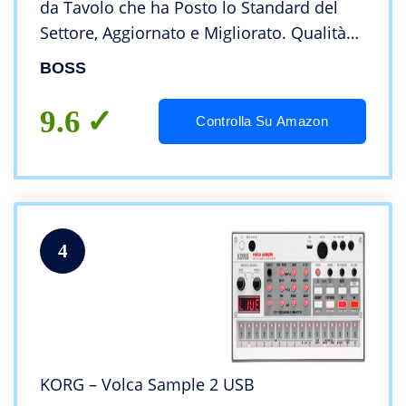
da Tavolo che ha Posto lo Standard del
Settore, Aggiornato e Migliorato. Qualità
sonora leader nella sua categoria. Cinque
BOSS
tracce stereo simultanee.
9.6
Controlla Su Amazon
4
KORG – Volca Sample 2 USB