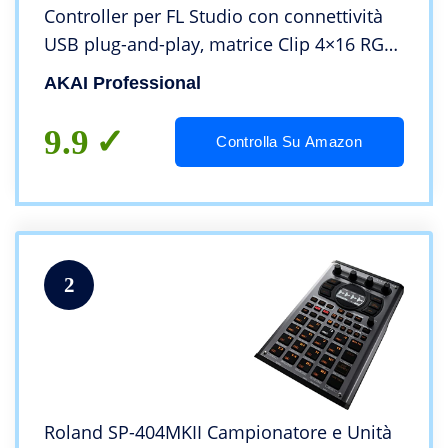
Controller per FL Studio con connettività
USB plug-and-play, matrice Clip 4×16 RGB
con pad sensibili alla velocity, display
AKAI Professional
OLED
9.9
Controlla Su Amazon
2
Roland SP-404MKII Campionatore e Unità