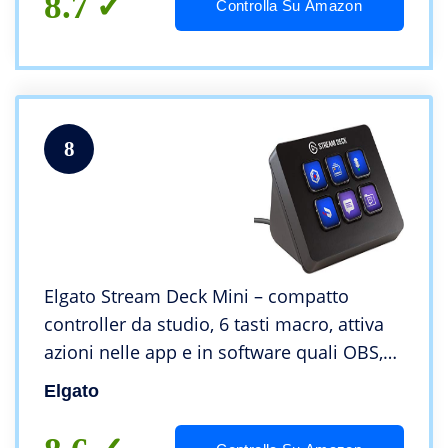
8.7
Controlla Su Amazon
8
Elgato Stream Deck Mini – compatto
controller da studio, 6 tasti macro, attiva
azioni nelle app e in software quali OBS,
Twitch, ​YouTube e altro, funziona con Mac
Elgato
e PC