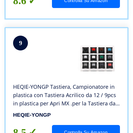
8.6
Controlla Su Amazon
9
HEQIE-YONGP Tastiera, Campionatore in
plastica con Tastiera Acrilico da 12 / 9pcs
in plastica per Apri MX .per la Tastiera da
Gioco del PC (Color : 9 Keyboards)
HEQIE-YONGP
8.5
Controlla Su Amazon