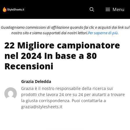
Vai
Menu
al
contenuto
Guadagniamo commissioni di affiliazione quando fai clic e acquisti dai link sul
nostro sito e siamo supportati dai nostri lettori.
Per saperne di più.
22 Migliore campionatore
nel 2024 In base a 80
Recensioni
Grazia Deledda
Grazia è il nostro responsabile della ricerca sui
prodotti che lavora 24 ore su 24 per aiutarti a trovare
la giusta corrispondenza. Puoi contattarla a
grazia@stylesheets.it