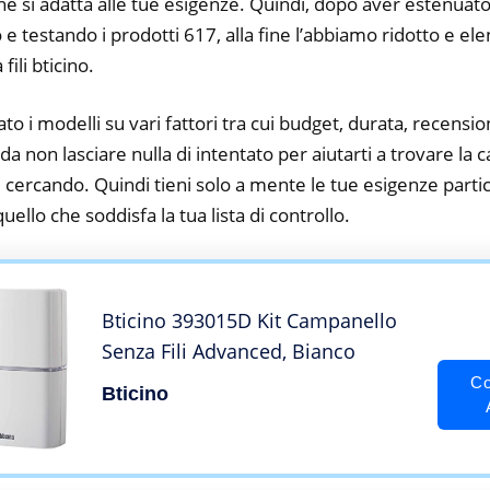
he si adatta alle tue esigenze. Quindi, dopo aver estenuato
o e testando i prodotti 617, alla fine l’abbiamo ridotto e el
ili bticino.
to i modelli su vari fattori tra cui budget, durata, recension
a non lasciare nulla di intentato per aiutarti a trovare la
tai cercando. Quindi tieni solo a mente le tue esigenze partico
 quello che soddisfa la tua lista di controllo.
Bticino 393015D Kit Campanello
Senza Fili Advanced, Bianco
Co
Bticino