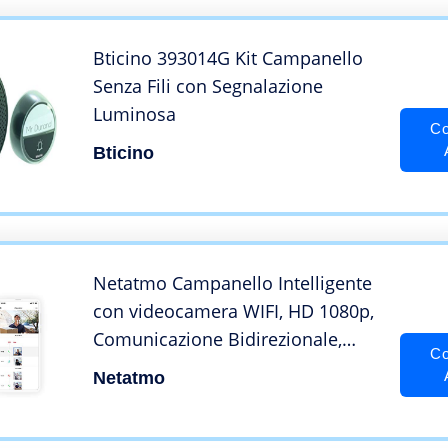
2x Ricevitore)
Bticino 393014G Kit Campanello
Senza Fili con Segnalazione
Luminosa
Co
Bticino
Netatmo Campanello Intelligente
con videocamera WIFI, HD 1080p,
Comunicazione Bidirezionale,
Co
Rilevamento Persone, Nessun
Netatmo
Abbonamento, Visione Notturna
A Infrarossi, Impermeabile Da