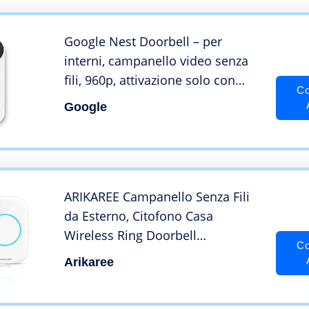
Esterno, NDB-IT
Google Nest Doorbell – per
interni, campanello video senza
fili, 960p, attivazione solo con
Co
movimento
Google
ARIKAREE Campanello Senza Fili
da Esterno, Citofono Casa
Wireless Ring Doorbell
Co
Impermeabile con Pulsante
Arikaree
Smart, Cicalino Porta Interno 12V
Senza Filo (Bianco 1TX+1RX)