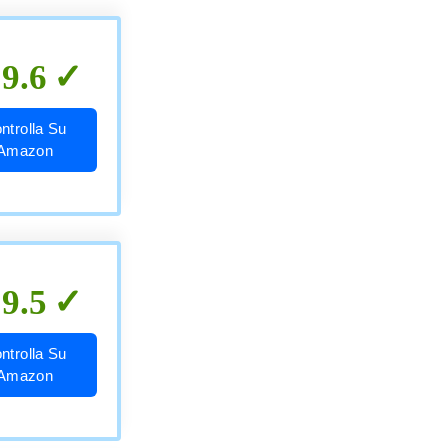
9.6
ntrolla Su
Amazon
9.5
ntrolla Su
Amazon