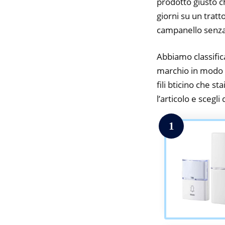
prodotto giusto c
giorni su un tratt
campanello senza f
Abbiamo classifica
marchio in modo d
fili bticino che s
l’articolo e scegli
1