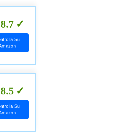
8.7
ntrolla Su
Amazon
8.5
ntrolla Su
Amazon