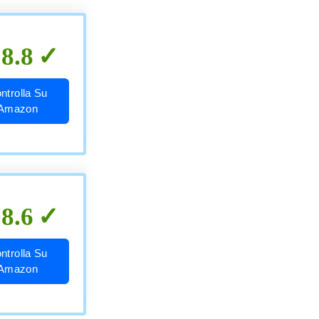
8.8
ntrolla Su
Amazon
8.6
ntrolla Su
Amazon