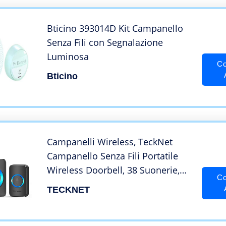
Bticino 393014D Kit Campanello
Senza Fili con Segnalazione
Luminosa
Co
Bticino
Campanelli Wireless, TeckNet
Campanello Senza Fili Portatile
Wireless Doorbell, 38 Suonerie,
Co
Indicatori LED, 400M Operativo a
TECKNET
grande Distanza, 4 Volumi
Selezionabili (1xTrasmettitore e