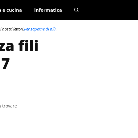
a e cucina
Informatica
nostri lettori.
Per saperne di più.
a fili
17
a trovare