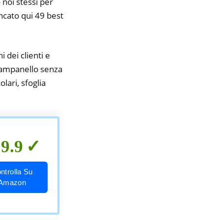
 noi stessi per
encato qui 49 best
i dei clienti e
 campanello senza
lari, sfoglia
9.9
ntrolla Su
Amazon