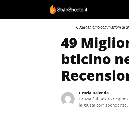
Vai
al
contenuto
Guadagniamo commissioni di affili
49 Miglio
bticino n
Recensio
Grazia Deledda
Grazia è il nostro responsa
la giusta corrispondenza. 