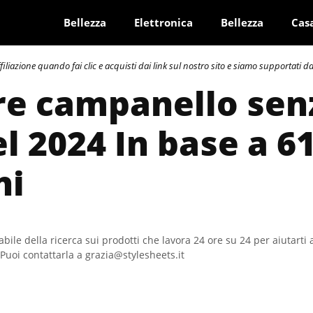
Bellezza
Elettronica
Bellezza
Cas
azione quando fai clic e acquisti dai link sul nostro sito e siamo supportati dai 
re campanello senz
el 2024 In base a 6
ni
bile della ricerca sui prodotti che lavora 24 ore su 24 per aiutarti 
Puoi contattarla a grazia@stylesheets.it