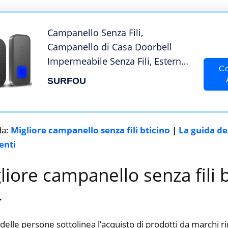
Campanello Senza Fili,
Campanello di Casa Doorbell
Impermeabile Senza Fili, Esterno
Co
400m, 55 Suonerie, 5 Volume
SURFOU
Regolabile, Indicatore LED
Lampeggiante, Nero
da:
Migliore campanello senza fili bticino
|
La guida de
enti
gliore campanello senza fili 
4
delle persone sottolinea l’acquisto di prodotti da marchi 