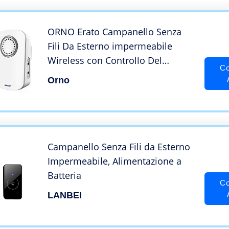
ORNO Erato Campanello Senza
Fili Da Esterno impermeabile
Wireless con Controllo Del
Co
Volume e 100m di Portata 32
Orno
Suonerie, 220V
Campanello Senza Fili da Esterno
Impermeabile, Alimentazione a
Batteria
Co
LANBEI