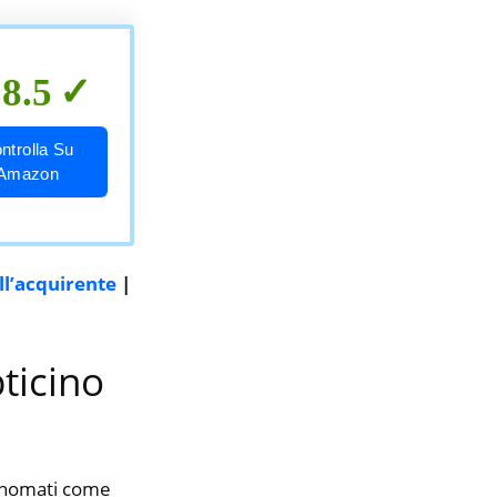
8.5
ntrolla Su
Amazon
ll’acquirente
|
bticino
rinomati come