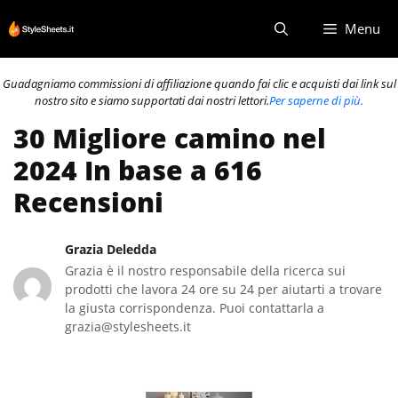
Vai
Menu
al
contenuto
Guadagniamo commissioni di affiliazione quando fai clic e acquisti dai link sul
nostro sito e siamo supportati dai nostri lettori.
Per saperne di più.
30 Migliore camino nel
2024 In base a 616
Recensioni
Grazia Deledda
Grazia è il nostro responsabile della ricerca sui
prodotti che lavora 24 ore su 24 per aiutarti a trovare
la giusta corrispondenza. Puoi contattarla a
grazia@stylesheets.it