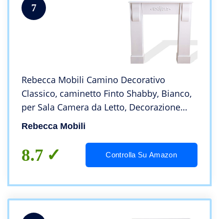
7
Rebecca Mobili Camino Decorativo
Classico, caminetto Finto Shabby, Bianco,
per Sala Camera da Letto, Decorazione
Parete – Misure 92 x 93 x 22,5 cm (HxLxP) –
Rebecca Mobili
RE4283
8.7
Controlla Su Amazon