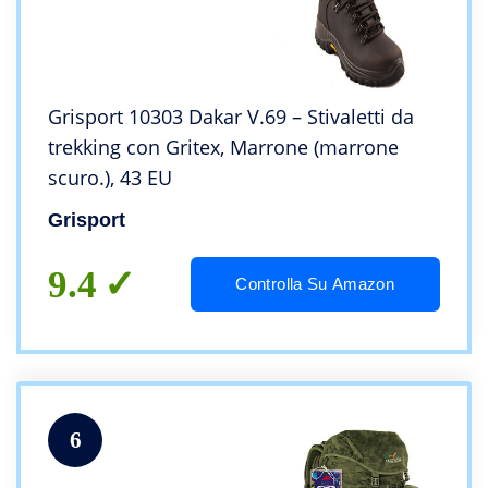
Grisport 10303 Dakar V.69 – Stivaletti da
trekking con Gritex, Marrone (marrone
scuro.), 43 EU
Grisport
9.4
Controlla Su Amazon
6