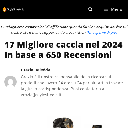
Vai
Menu
al
contenuto
Guadagniamo commissioni di affiliazione quando fai clic e acquisti dai link sul
nostro sito e siamo supportati dai nostri lettori.
Per saperne di più.
17 Migliore caccia nel 2024
In base a 650 Recensioni
Grazia Deledda
Grazia è il nostro responsabile della ricerca sui
prodotti che lavora 24 ore su 24 per aiutarti a trovare
la giusta corrispondenza. Puoi contattarla a
grazia@stylesheets.it