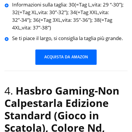
Informazioni sulla taglia: 30(=Tag L,vita: 29 “-30”);
32(=Tag XL,vita: 30”-32”); 34(=Tag XXL,vita:
32”-34”); 36(=Tag 3XL,vita: 35”-36”); 38(=Tag
4XL,vita: 37”-38”)
Se ti piace il largo, si consiglia la taglia più grande.
ACQUISTA DA AMAZON
4.
Hasbro Gaming-Non
Calpestarla Edizione
Standard (Gioco in
Scatola), Colore Nd,