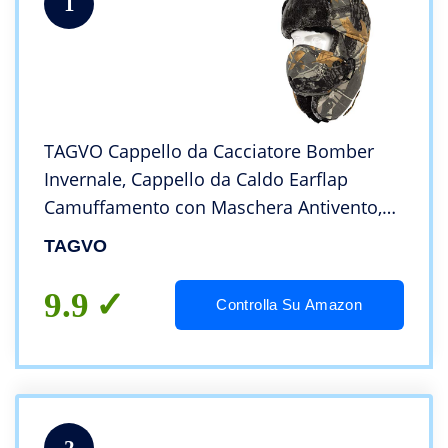
1
TAGVO Cappello da Cacciatore Bomber
Invernale, Cappello da Caldo Earflap
Camuffamento con Maschera Antivento,
Cappelli Aviatore Unisex Cappello
TAGVO
Ushanka per Sci attività Sportive All’aperto
9.9
Controlla Su Amazon
2