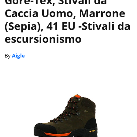
Gore-Tex, Stivali da
Caccia Uomo, Marrone
(Sepia), 41 EU
-Stivali da
escursionismo
By
Aigle