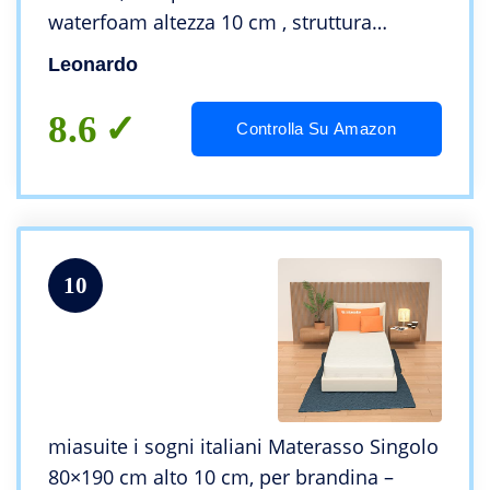
waterfoam altezza 10 cm , struttura
pieghevole e salvaspazio con rotelle,
Leonardo
doghe in legno di betulla- 100 % MADE IN
ITALY
8.6
Controlla Su Amazon
10
miasuite i sogni italiani Materasso Singolo
80×190 cm alto 10 cm, per brandina –