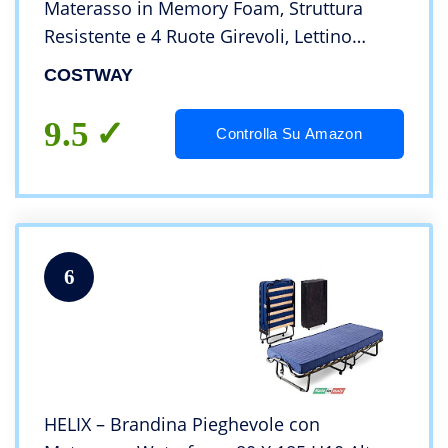
Materasso in Memory Foam, Struttura
Resistente e 4 Ruote Girevoli, Lettino
Pieghevole per Casa Ufficio, 200 x 80 x
COSTWAY
46cm
9.5
Controlla Su Amazon
6
HELIX – Brandina Pieghevole con