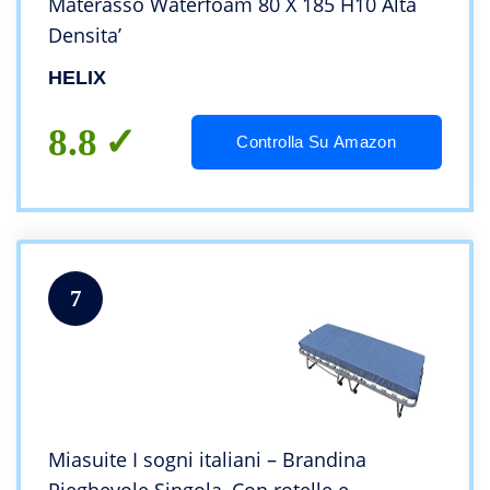
Materasso Waterfoam 80 X 185 H10 Alta
Densita’
HELIX
8.8
Controlla Su Amazon
7
Miasuite I sogni italiani – Brandina