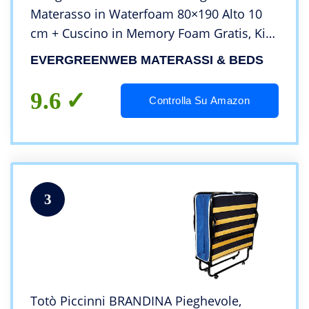
Materasso in Waterfoam 80×190 Alto 10
cm + Cuscino in Memory Foam Gratis, Kit
Letto Singolo Rete a Doghe in Legno e
EVERGREENWEB MATERASSI & BEDS
Materasso in Poliuretano Ortopedico
Offerta
9.6
Controlla Su Amazon
3
Totò Piccinni BRANDINA Pieghevole,