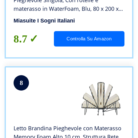
Pieghevole Singola, Con rotelle e
materasso in WaterFoam, Blu, 80 x 200 x
38 cm
Miasuite I Sogni Italiani
8.7
Controlla Su Amazon
8
Letto Brandina Pieghevole con Materasso
Memory Foam Alto 10 cm, Struttura Rete