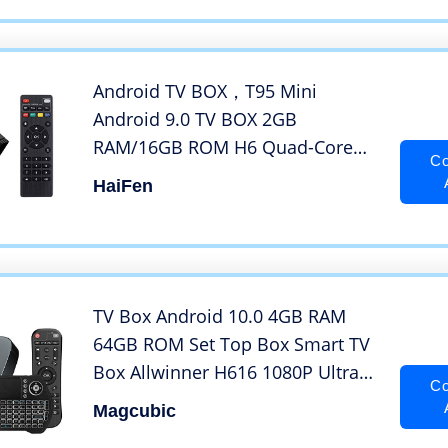
IPTV, HTPC, Smart TV, PC, X-Box
Android TV BOX，T95 Mini
Android 9.0 TV BOX 2GB
RAM/16GB ROM H6 Quad-Core
Co
Supporto 2.4Ghz WIFI 6K HDMI
HaiFen
DLNA 3D Smart TV BOX
TV Box Android 10.0 4GB RAM
64GB ROM Set Top Box Smart TV
Box Allwinner H616 1080P Ultra
Co
HD 4K 6K HDR WiFi 2.4G 5.8GHz
Magcubic
BT 4.1 Android TV Box con Mini