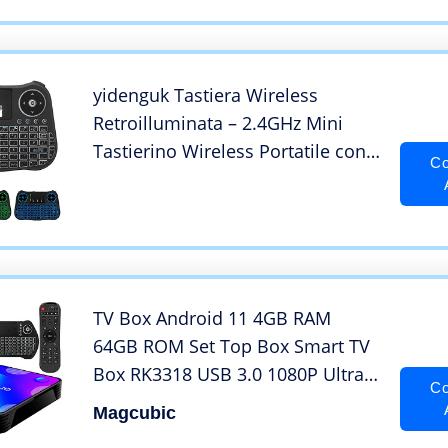
Tastiera Senza Fili Retro
Illuminata
yidenguk Tastiera Wireless
Retroilluminata – 2.4GHz Mini
Tastierino Wireless Portatile con
Co
Touchpad Mouse e Batteria
Ricaricabile per PC, Pad,
Android/Google TV Box, PS3, Xbox
360, HTPC, IPTV
TV Box Android 11 4GB RAM
64GB ROM Set Top Box Smart TV
Box RK3318 USB 3.0 1080P Ultra
Co
HD 4K HDR WiFi 2.4GHz 5.8GHz
Magcubic
BT 4.1 Android TV Box con Mini