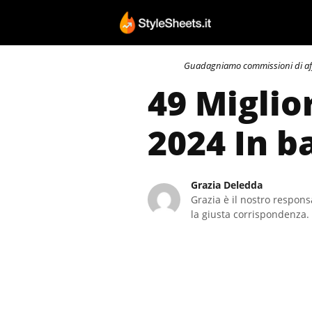
Vai
al
contenuto
Guadagniamo commissioni di affili
49 Miglio
2024 In b
Grazia Deledda
Grazia è il nostro responsa
la giusta corrispondenza. 