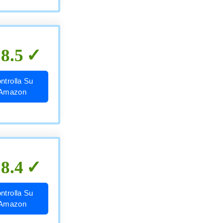
8.5
ntrolla Su
Amazon
8.4
ntrolla Su
Amazon