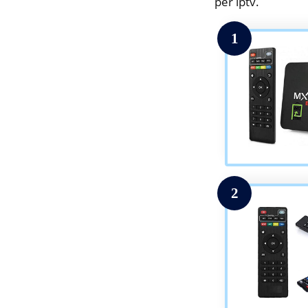
per iptv.
1
2