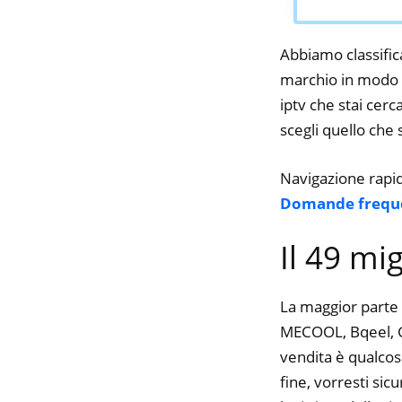
Abbiamo classifica
marchio in modo d
iptv che stai cerc
scegli quello che s
Navigazione rapi
Domande frequ
Il 49 mi
La maggior parte 
MECOOL, Bqeel, GT
vendita è qualcos
fine, vorresti si