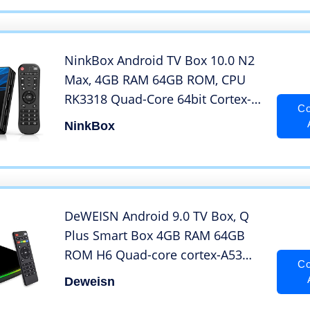
M8C M8S M9C M10
NinkBox Android TV Box 10.0 N2
Max, 4GB RAM 64GB ROM, CPU
RK3318 Quad-Core 64bit Cortex-
Co
A53, TV Box Android Dual WIFI
NinkBox
2.4/5G e 100M LAN, Smart Box TV
Android 4K 3D Ultra HD H.265 BT
4.0
DeWEISN Android 9.0 TV Box, Q
Plus Smart Box 4GB RAM 64GB
ROM H6 Quad-core cortex-A53
Co
Mali T720 GPU Lettore
Deweisn
Multimediale WiFi 2.4GHz