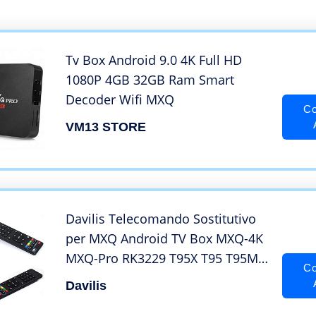
Tv Box Android 9.0 4K Full HD
1080P 4GB 32GB Ram Smart
Decoder Wifi MXQ
Co
VM13 STORE
Davilis Telecomando Sostitutivo
per MXQ Android TV Box MXQ-4K
MXQ-Pro RK3229 T95X T95 T95M
Co
T95N T95-S1 T95-S2 H96 H96-Pro+
Davilis
X96 X96-MINI M9C-MINI MX9 M8