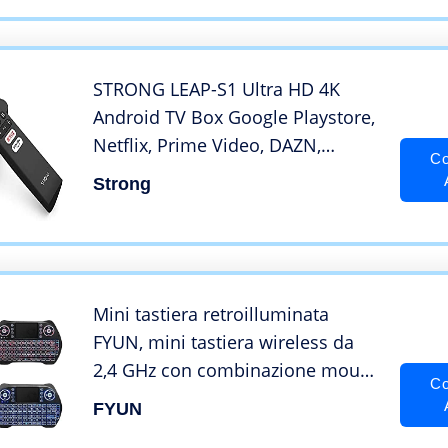
Supporto 6K H.265 HD 10/100M
LAN con USB 3.0 Media Player
STRONG LEAP-S1 Ultra HD 4K
Android TV Box Google Playstore,
Netflix, Prime Video, DAZN,
Co
Disney+, Youtube, HDR10, Wifi,
Strong
Telecomando Vocale, Bluetooth,
Chromecast
Mini tastiera retroilluminata
FYUN, mini tastiera wireless da
2,4 GHz con combinazione mouse
Co
touchpad, controller ricaricabile,
FYUN
compatibile con Android TV Box,