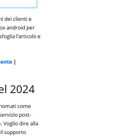
i dei clienti e
box android per
foglia l’articolo e
rente
|
nel 2024
rinomati come
servizio post-
 Voglio dire alla
il supporto