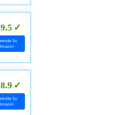
9.5
ntrolla Su
Amazon
8.9
ntrolla Su
Amazon