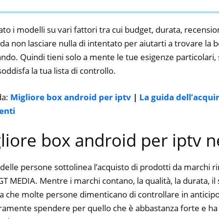
Tastiera Senza Fili Retro
Illuminata
to i modelli su vari fattori tra cui budget, durata, recension
a non lasciare nulla di intentato per aiutarti a trovare la 
ando. Quindi tieni solo a mente le tue esigenze particolari, s
oddisfa la tua lista di controllo.
da:
Migliore box android per iptv
|
La guida dell’acqui
enti
gliore box android per iptv 
delle persone sottolinea l’acquisto di prodotti da marchi 
 MEDIA. Mentre i marchi contano, la qualità, la durata, il 
a che molte persone dimenticano di controllare in anticipo.
curamente spendere per quello che è abbastanza forte e ha 