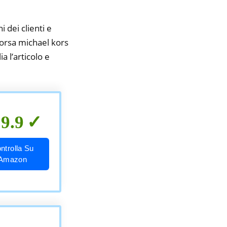
i dei clienti e
borsa michael kors
a l’articolo e
9.9
ntrolla Su
Amazon