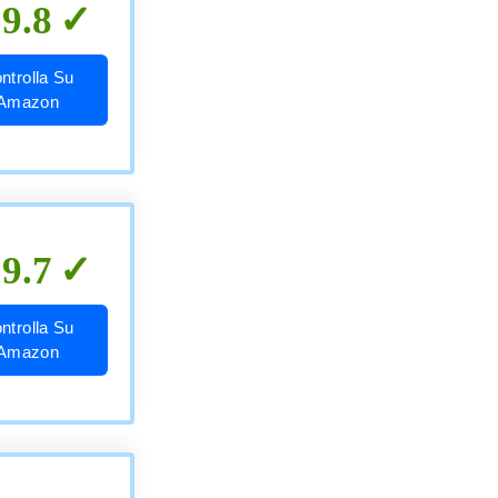
9.8
ntrolla Su
Amazon
9.7
ntrolla Su
Amazon