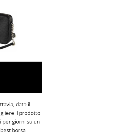
avia, dato il
gliere il prodotto
i per giorni su un
8 best borsa