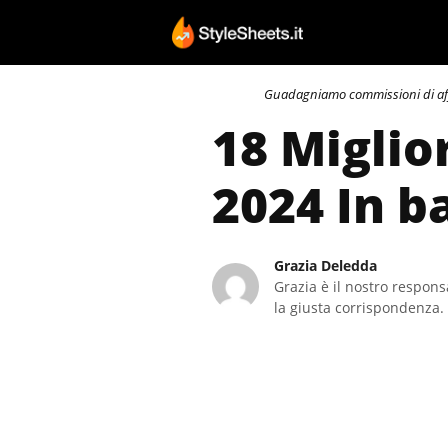
Vai
al
contenuto
Guadagniamo commissioni di affili
18 Miglio
2024 In b
Grazia Deledda
Grazia è il nostro responsa
la giusta corrispondenza. 