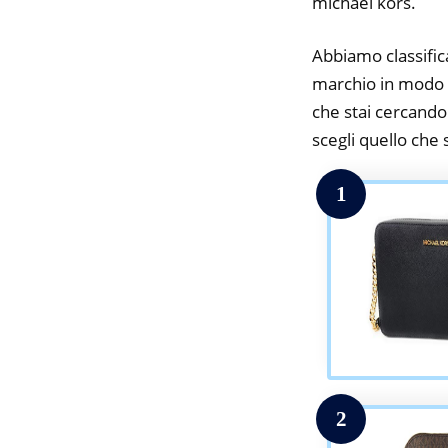
michael kors.
Abbiamo classifica
marchio in modo d
che stai cercando.
scegli quello che s
1
2