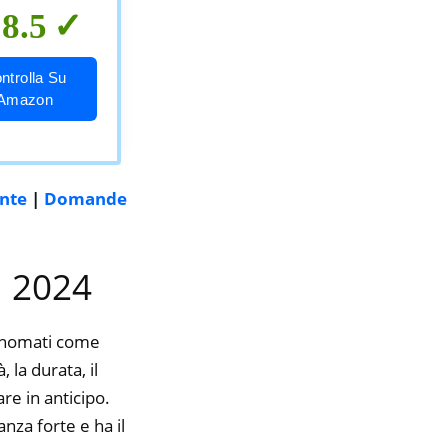
8.5
ntrolla Su
Amazon
ente
|
Domande
l 2024
rinomati come
 la durata, il
re in anticipo.
nza forte e ha il