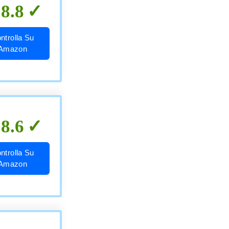
8.8
ntrolla Su
Amazon
8.6
ntrolla Su
Amazon