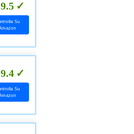
9.5
ntrolla Su
Amazon
9.4
ntrolla Su
Amazon