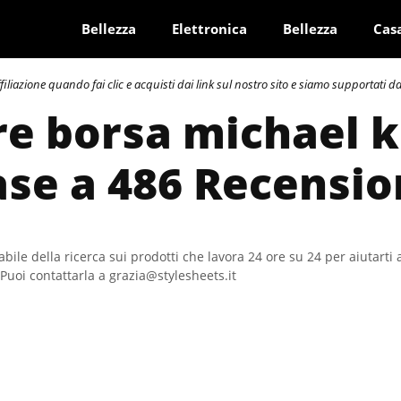
Bellezza
Elettronica
Bellezza
Cas
azione quando fai clic e acquisti dai link sul nostro sito e siamo supportati dai 
re borsa michael k
ase a 486 Recensio
bile della ricerca sui prodotti che lavora 24 ore su 24 per aiutarti 
Puoi contattarla a grazia@stylesheets.it