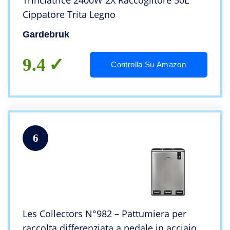
Trinciatrice 2400W 2X Raccoglitore 50L
Cippatore Trita Legno
Gardebruk
9.4
Controlla Su Amazon
6
Les Collectors N°982 – Pattumiera per
raccolta differenziata a pedale in acciaio