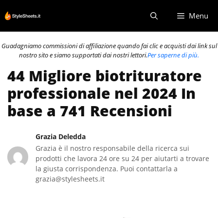
Vai
Menu
al
contenuto
Guadagniamo commissioni di affiliazione quando fai clic e acquisti dai link sul
nostro sito e siamo supportati dai nostri lettori.
Per saperne di più.
44 Migliore biotrituratore
professionale nel 2024 In
base a 741 Recensioni
Grazia Deledda
Grazia è il nostro responsabile della ricerca sui
prodotti che lavora 24 ore su 24 per aiutarti a trovare
la giusta corrispondenza. Puoi contattarla a
grazia@stylesheets.it