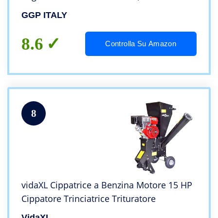
GGP ITALY
8.6
Controlla Su Amazon
8
vidaXL Cippatrice a Benzina Motore 15 HP
Cippatore Trinciatrice Trituratore
VidaXL