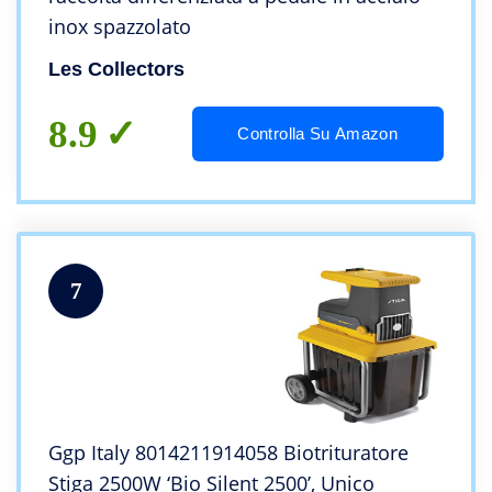
inox spazzolato
Les Collectors
8.9
Controlla Su Amazon
7
Ggp Italy 8014211914058 Biotrituratore
Stiga 2500W ‘Bio Silent 2500’, Unico