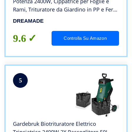
Potenza 2400W, Cippatrice per Foglie e
Rami, Trituratore da Giardino in PP e Ferro
con Ruote, Motore Silenzioso e Borsa di
DREAMADE
Raccolta 45L, 46 x 38 x 91 cm
9.6
Controlla Su Amazon
5
Gardebruk Biotrituratore Elettrico