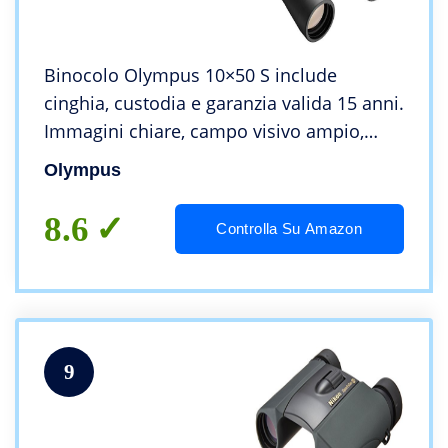
Binocolo Olympus 10×50 S include
cinghia, custodia e garanzia valida 15 anni.
Immagini chiare, campo visivo ampio,
corpo leggero: ideale per l’osservazione di
Olympus
natura, eventi sportivi e concerti.
8.6
Controlla Su Amazon
9