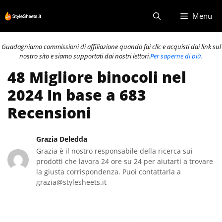
Vai
Menu
al
contenuto
Guadagniamo commissioni di affiliazione quando fai clic e acquisti dai link sul
nostro sito e siamo supportati dai nostri lettori.
Per saperne di più.
48 Migliore binocoli nel
2024 In base a 683
Recensioni
Grazia Deledda
Grazia è il nostro responsabile della ricerca sui
prodotti che lavora 24 ore su 24 per aiutarti a trovare
la giusta corrispondenza. Puoi contattarla a
grazia@stylesheets.it