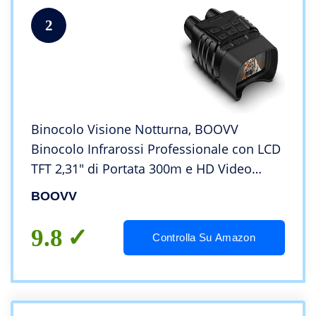
2
Binocolo Visione Notturna, BOOVV
Binocolo Infrarossi Professionale con LCD
TFT 2,31″ di Portata 300m e HD Video
960P, 7 livelli IR e 4X Digitale Zoom per la
BOOVV
Caccia con Scheda Memoria 32G
9.8
Controlla Su Amazon