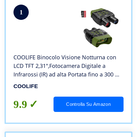
1
COOLIFE Binocolo Visione Notturna con
LCD TFT 2,31″,Fotocamera Digitale a
Infrarossi (IR) ad alta Portata fino a 300 m
/ 984ft per Foto e Registrazione
COOLIFE
Video（con Scheda Memoria 32G）
9.9
Controlla Su Amazon