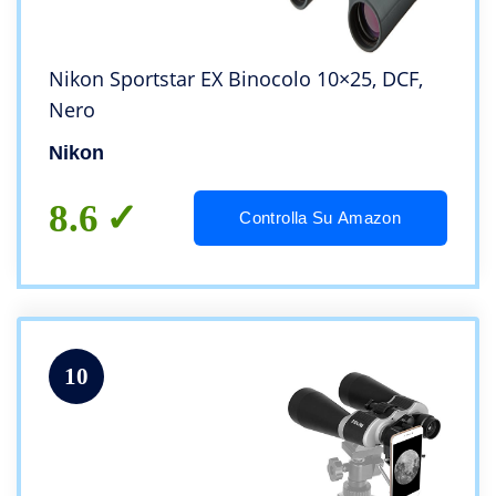
Nikon Sportstar EX Binocolo 10×25, DCF,
Nero
Nikon
8.6
Controlla Su Amazon
10