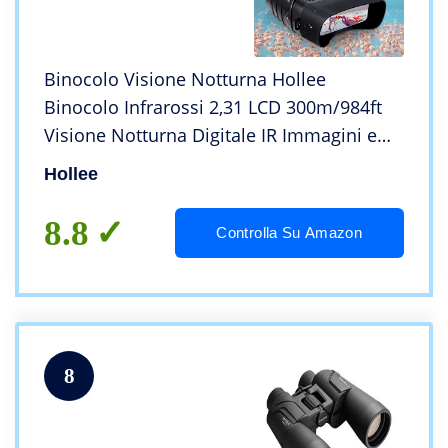
Binocolo Visione Notturna Hollee
Binocolo Infrarossi 2,31 LCD 300m/984ft
Visione Notturna Digitale IR Immagini e
Video 32G Micro SD Carta Per La Caccia
Hollee
Camping Outdoor Equipme
8.8
Controlla Su Amazon
8