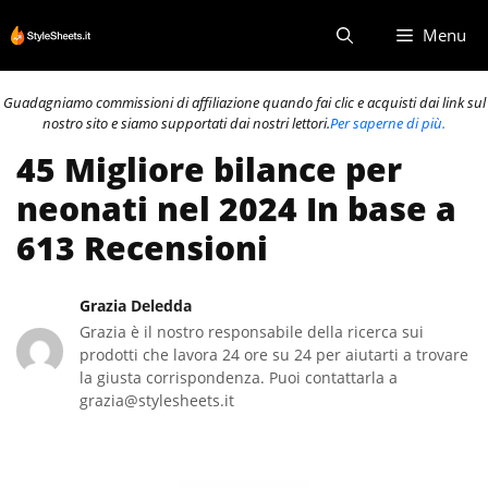
Vai
Menu
al
contenuto
Guadagniamo commissioni di affiliazione quando fai clic e acquisti dai link sul
nostro sito e siamo supportati dai nostri lettori.
Per saperne di più.
45 Migliore bilance per
neonati nel 2024 In base a
613 Recensioni
Grazia Deledda
Grazia è il nostro responsabile della ricerca sui
prodotti che lavora 24 ore su 24 per aiutarti a trovare
la giusta corrispondenza. Puoi contattarla a
grazia@stylesheets.it