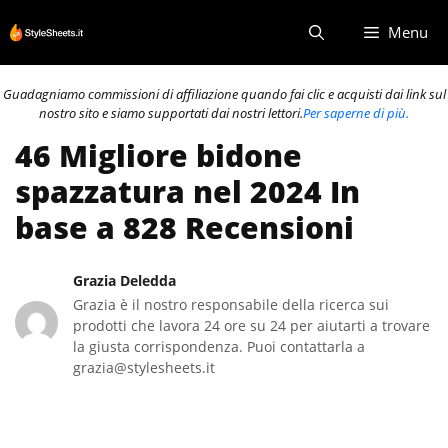
Vai
Menu
al
contenuto
Guadagniamo commissioni di affiliazione quando fai clic e acquisti dai link sul
nostro sito e siamo supportati dai nostri lettori.
Per saperne di più.
46 Migliore bidone
spazzatura nel 2024 In
base a 828 Recensioni
Grazia Deledda
Grazia è il nostro responsabile della ricerca sui
prodotti che lavora 24 ore su 24 per aiutarti a trovare
la giusta corrispondenza. Puoi contattarla a
grazia@stylesheets.it