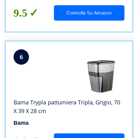
9.5
Controlla Su Amazon
6
Bama Trypla pattumiera Tripla, Grigio, 70
X 39 X 28 cm
Bama