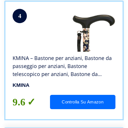
4
KMINA – Bastone per anziani, Bastone da
passeggio per anziani, Bastone
telescopico per anziani, Bastone da
passegio donna, Bastone antiscivolo,
KMINA
Bastone da passeggio regolabile PRO Fiori
Blu
9.6
Controlla Su Amazon