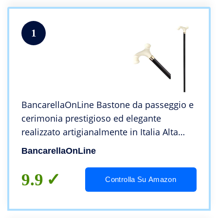
1
BancarellaOnLine Bastone da passeggio e
cerimonia prestigioso ed elegante
realizzato artigianalmente in Italia Alta
qualità stampella con impugnatura bianca
BancarellaOnLine
effetto avorio con corone
9.9
Controlla Su Amazon