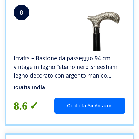
8
Icrafts – Bastone da passeggio 94 cm
vintage in legno “ebano nero Sheesham
legno decorato con argento manico
bastone da passeggio per uomini e
Icrafts India
donne. Legno decorativo canne e bastoni
da passeggio
8.6
Controlla Su Amazon