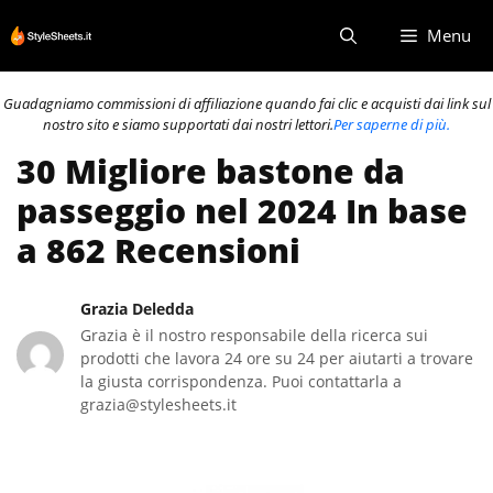
Vai
Menu
al
contenuto
Guadagniamo commissioni di affiliazione quando fai clic e acquisti dai link sul
nostro sito e siamo supportati dai nostri lettori.
Per saperne di più.
30 Migliore bastone da
passeggio nel 2024 In base
a 862 Recensioni
Grazia Deledda
Grazia è il nostro responsabile della ricerca sui
prodotti che lavora 24 ore su 24 per aiutarti a trovare
la giusta corrispondenza. Puoi contattarla a
grazia@stylesheets.it