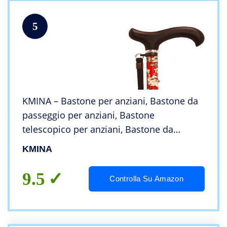
5
KMINA – Bastone per anziani, Bastone da
passeggio per anziani, Bastone
telescopico per anziani, Bastone da
passegio donna, Bastone antiscivolo,
KMINA
Bastone da passeggio regolabile PRO Fiori
Rosso
9.5
Controlla Su Amazon