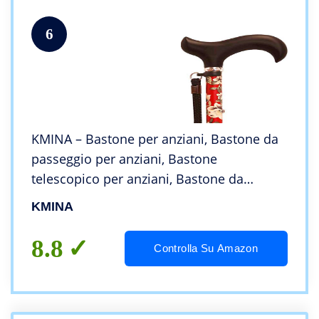
6
KMINA – Bastone per anziani, Bastone da
passeggio per anziani, Bastone
telescopico per anziani, Bastone da
passegio donna, Bastone antiscivolo,
KMINA
Bastone da passeggio regolabile PRO Fiori
Rosso
8.8
Controlla Su Amazon