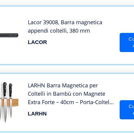
Lacor 39008, Barra magnetica
appendi coltelli, 380 mm
Co
LACOR
LARHN Barra Magnetica per
Coltelli in Bambù con Magnete
Extra Forte – 40cm – Porta-Coltelli
Co
Cucina Magnetico per Coltelli,
LARHN
Utensili e Attrezzi