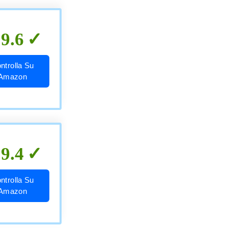
9.6
ntrolla Su
Amazon
9.4
ntrolla Su
Amazon