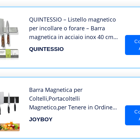
QUINTESSIO – Listello magnetico
per incollare o forare – Barra
magnetica in acciaio inox 40 cm –
Co
Facile installazione – Barra
QUINTESSIO
magnetica – Portacoltelli
magnetico
Barra Magnetica per
Coltelli,Portacoltelli
Magnetico,per Tenere in Ordine
Co
coltelli Utensili da Cucina Attrezzi
JOYBOY
-per Bistecca/Cuoco/Coltelli da
Cucina