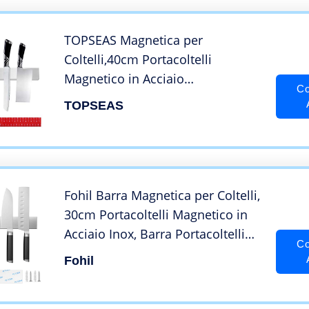
tanto altro – montaggio a parete
supporto per coltelli orizzontale /
scaffale
TOPSEAS Magnetica per
Coltelli,40cm Portacoltelli
Magnetico in Acciaio
Co
Inox,calamita con Adesivo 3M
TOPSEAS
VHB,Barra
portautensili,Utensili,per
Bistecca/Cuoco/Coltelli da Cucina
Fohil Barra Magnetica per Coltelli,
30cm Portacoltelli Magnetico in
Acciaio Inox, Barra Portacoltelli
Co
Pensile, Striscia Pensile per
Fohil
Casa/Cuoco/Coltelli da Cucina