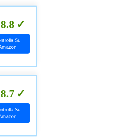
8.8
ntrolla Su
Amazon
8.7
ntrolla Su
Amazon