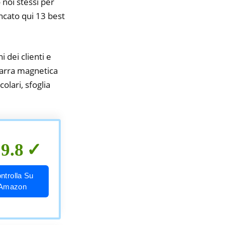
 noi stessi per
encato qui 13 best
i dei clienti e
 barra magnetica
olari, sfoglia
9.8
ntrolla Su
Amazon