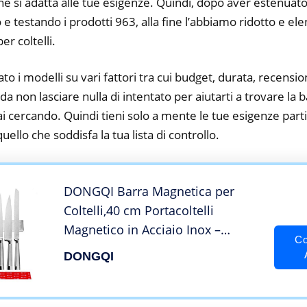
he si adatta alle tue esigenze. Quindi, dopo aver estenuato
o e testando i prodotti 963, alla fine l’abbiamo ridotto e el
r coltelli.
to i modelli su vari fattori tra cui budget, durata, recension
a non lasciare nulla di intentato per aiutarti a trovare la
tai cercando. Quindi tieni solo a mente le tue esigenze partic
 quello che soddisfa la tua lista di controllo.
DONGQI Barra Magnetica per
Coltelli,40 cm Portacoltelli
Magnetico in Acciaio Inox –
Co
Tenuta Extra Forte e Montaggio
DONGQI
Facile,Barra Portacoltelli -per
Bistecca/Cuoco/Coltelli da Cucina