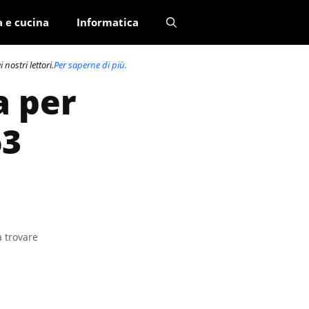
a e cucina
Informatica
nostri lettori.
Per saperne di più.
a per
63
a trovare