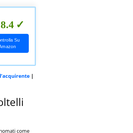
8.4
ntrolla Su
Amazon
l’acquirente
|
ltelli
rinomati come