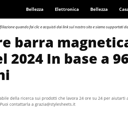
Bellezza
Elettronica
Bellezza
Cas
azione quando fai clic e acquisti dai link sul nostro sito e siamo supportati dai 
re barra magnetic
el 2024 In base a 9
ni
bile della ricerca sui prodotti che lavora 24 ore su 24 per aiutarti 
Puoi contattarla a grazia@stylesheets.it