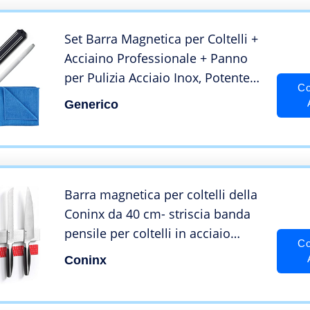
Set Barra Magnetica per Coltelli +
Acciaino Professionale + Panno
per Pulizia Acciaio Inox, Potente
Co
Magnete Portatutto da
Generico
Appendere, Ideale per Coltelli e
Mestoli da Cucina o Attrezzi per il
fai da te
Barra magnetica per coltelli della
Coninx da 40 cm- striscia banda
pensile per coltelli in acciaio
Co
inossidabile – Soluzione sicura e
Coninx
facile per deporre i coltelli da
cucina, gli utensili in metallo e