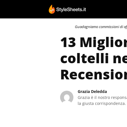
Vai
al
contenuto
Guadagniamo commissioni di affili
13 Miglio
coltelli n
Recensio
Grazia Deledda
Grazia è il nostro responsa
la giusta corrispondenza. 