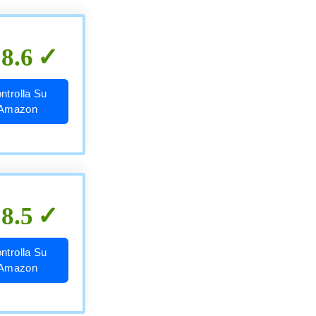
8.6
ntrolla Su
Amazon
8.5
ntrolla Su
Amazon