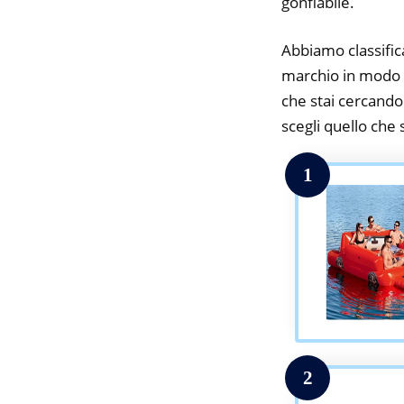
gonfiabile.
Abbiamo classifica
marchio in modo da
che stai cercando.
scegli quello che s
1
2