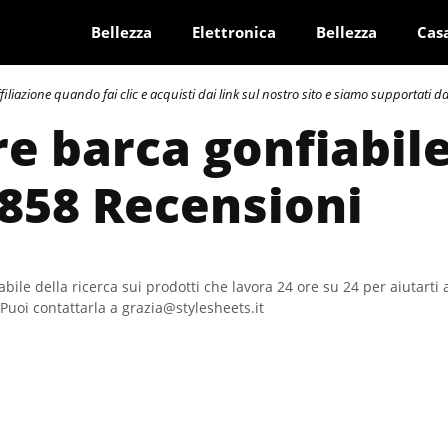
Bellezza
Elettronica
Bellezza
Cas
azione quando fai clic e acquisti dai link sul nostro sito e siamo supportati dai 
re barca gonfiabile
 858 Recensioni
bile della ricerca sui prodotti che lavora 24 ore su 24 per aiutarti 
Puoi contattarla a grazia@stylesheets.it