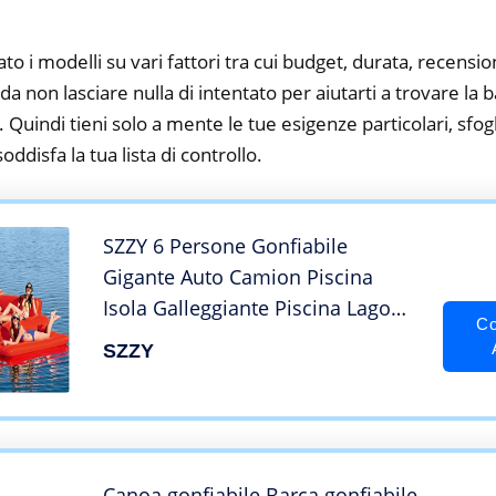
to i modelli su vari fattori tra cui budget, durata, recension
 non lasciare nulla di intentato per aiutarti a trovare la b
 Quindi tieni solo a mente le tue esigenze particolari, sfogli
oddisfa la tua lista di controllo.
SZZY 6 Persone Gonfiabile
Gigante Auto Camion Piscina
Isola Galleggiante Piscina Lago
Co
Spiaggia Festa Galleggiante Barca
SZZY
Giocattolo d’Acqua Cuscino d’Aria
Canoa gonfiabile Barca gonfiabile