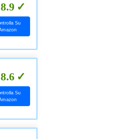
8.9
ntrolla Su
Amazon
8.6
ntrolla Su
Amazon