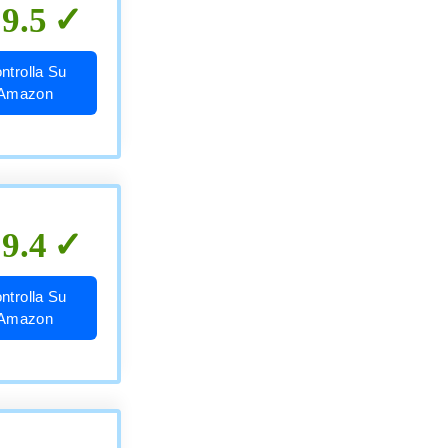
9.5
ntrolla Su
Amazon
9.4
ntrolla Su
Amazon