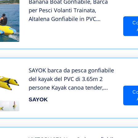
Banana Boat Gonfiabile, Barca
per Pesci Volanti Trainata,
Altalena Gonfiabile in PVC
Co
Addensato, Kayak da 3-6 Persone
per Adulti E Bambini, Grande
Attrezzatura da Surf,D
SAYOK barca da pesca gonfiabile
del kayak del PVC di 3.65m 2
persone Kayak canoa tender,
Co
barca a vela gonfiabile dello yacht
SAYOK
con la pompa