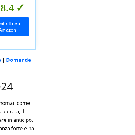
8.4
ntrolla Su
Amazon
e
|
Domande
024
rinomati come
 durata, il
re in anticipo.
nza forte e ha il