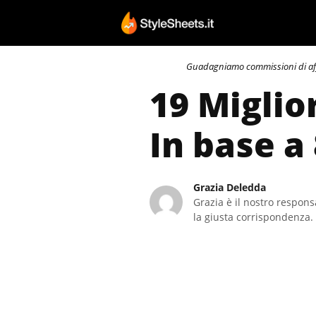
Vai
al
contenuto
Guadagniamo commissioni di affili
19 Miglio
In base a
Grazia Deledda
Grazia è il nostro responsa
la giusta corrispondenza. 