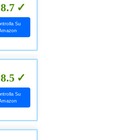
8.7
ntrolla Su
Amazon
8.5
ntrolla Su
Amazon