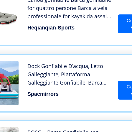
for quattro persone Barca a vela
professionale for kayak da assalto
Co
Battello pneumatico Fondo rigido
Heqianqian-Sports
spesso anticollisione per gli sport
acquatici Nuoto Uso della pis
Dock Gonfiabile D’acqua, Letto
Galleggiante, Piattaforma
Galleggiante Gonfiabile, Barca
Co
con Piattaforma di Pesca,
Spacmirrors
Piattaforma di Pesca Galleggiante
Galleggiante per Yacht, Barca
Gonfiabile,