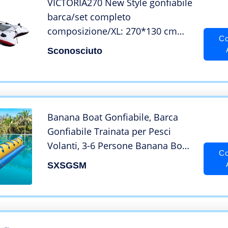
VICTORIA270 New Style gonfiabile
barca/set completo
composizione/XL: 270*130 cm
Co
VICTORIA270 Style gonfiabile
Sconosciuto
extra-large barca/set completo
composizione/270130 CM
Banana Boat Gonfiabile, Barca
Gonfiabile Trainata per Pesci
Volanti, 3-6 Persone Banana Boat
Co
Tubo per Pesci Volanti, Adatto per
SXSGSM
Surf in Acqua, Rafting,D