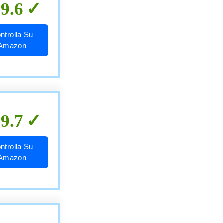
9.6
ntrolla Su
Amazon
9.7
ntrolla Su
Amazon