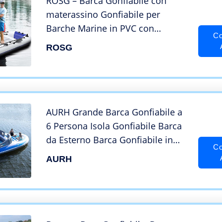
ROSG – Barca Gonfiabile con
materassino Gonfiabile per
Barche Marine in PVC con
Co
materassino Gonfiabile per
ROSG
impieghi gravosi Barca da Pesca
per gommone
AURH Grande Barca Gonfiabile a
6 Persona Isola Gonfiabile Barca
da Esterno Barca Gonfiabile in
Co
Barca Kayak Rafting Canoa
AURH
Gonfiabile Polandball