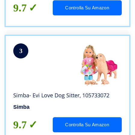
9.7
Controlla Su Amazon
3
Simba- Evi Love Dog Sitter, 105733072
Simba
9.7
Controlla Su Amazon