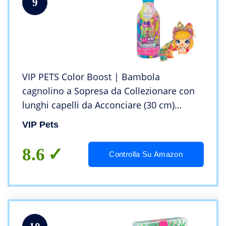
9
VIP PETS Color Boost | Bambola
cagnolino a Sopresa da Collezionare con
lunghi capelli da Acconciare (30 cm)
Accessori per capelli e accessori per
VIP Pets
colorare i capelli – Giocattolo per bambini
dai +3
8.6
Controlla Su Amazon