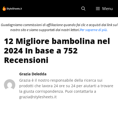
Vai
Menu
al
contenuto
Guadagniamo commissioni di affiliazione quando fai clic e acquisti dai link sul
nostro sito e siamo supportati dai nostri lettori.
Per saperne di più.
12 Migliore bambolina nel
2024 In base a 752
Recensioni
Grazia Deledda
Grazia è il nostro responsabile della ricerca sui
prodotti che lavora 24 ore su 24 per aiutarti a trovare
la giusta corrispondenza. Puoi contattarla a
grazia@stylesheets.it