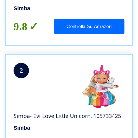
Simba
9.8
Controlla Su Amazon
2
Simba- Evi Love Little Unicorn, 105733425
Simba