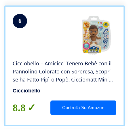
6
Cicciobello – Amicicci Tenero Bebè con il
Pannolino Colorato con Sorpresa, Scopri
se ha Fatto Pipì o Popò, Cicciomatt Mini
Personaggio con Accessori, per Bambine
Cicciobello
dai 3 Anni, CC031400, Giochi Preziosi
8.8
Controlla Su Amazon