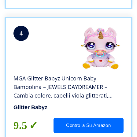
4
MGA Glitter Babyz Unicorn Baby
Bambolina – JEWELS DAYDREAMER –
Cambia colore, capelli viola glitterati,
maglietta «Magic», pannolino, flacone di
Glitter Babyz
shampoo e ciuccio – Età: 3+ anni
9.5
Controlla Su Amazon