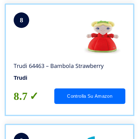
8
Trudi 64463 – Bambola Strawberry
Trudi
8.7
Controlla Su Amazon