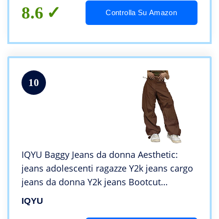
8.6
Controlla Su Amazon
10
IQYU Baggy Jeans da donna Aesthetic:
jeans adolescenti ragazze Y2k jeans cargo
jeans da donna Y2k jeans Bootcut
pantaloni Y2k jeans baggy gothic
IQYU
pantaloni cargo jeans y2k trouser, Caffè