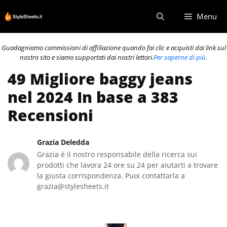
Vai
Menu
al
contenuto
Guadagniamo commissioni di affiliazione quando fai clic e acquisti dai link sul
nostro sito e siamo supportati dai nostri lettori.
Per saperne di più.
49 Migliore baggy jeans
nel 2024 In base a 383
Recensioni
Grazia Deledda
Grazia è il nostro responsabile della ricerca sui
prodotti che lavora 24 ore su 24 per aiutarti a trovare
la giusta corrispondenza. Puoi contattarla a
grazia@stylesheets.it