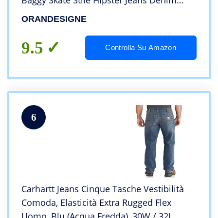
Baggy Skate Stile Hipster Jeans Denim
Urban Gamba Dritta Allentata per
ORANDESIGNE
Adolescenti Vintage Harajuku Jeans G
Nero L
9.5
Controlla Su Amazon
6
Carhartt Jeans Cinque Tasche Vestibilità
Comoda, Elasticità Extra Rugged Flex
Uomo, Blu (Acqua Fredda), 30W / 32L