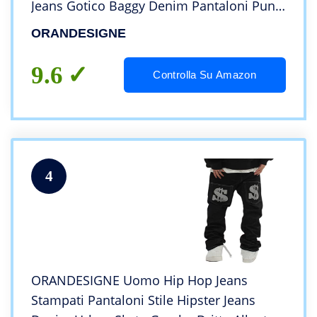
Jeans Gotico Baggy Denim Pantaloni Punk
Sciolti Pantaloni Diritti E-Girl Streetwear A
ORANDESIGNE
Blu L
9.6
Controlla Su Amazon
4
ORANDESIGNE Uomo Hip Hop Jeans
Stampati Pantaloni Stile Hipster Jeans