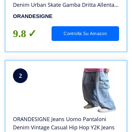
Denim Urban Skate Gamba Dritta Allentata
per Adolescenti Vintage Harajuku Jeans
ORANDESIGNE
Baggy ZE Nero L
9.8
Controlla Su Amazon
2
ORANDESIGNE Jeans Uomo Pantaloni
Denim Vintage Casual Hip Hop Y2K Jeans