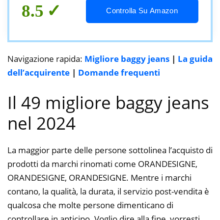
#2., L
8.5
Controlla Su Amazon
Navigazione rapida:
Migliore baggy jeans
|
La guida
dell’acquirente
|
Domande frequenti
Il 49 migliore baggy jeans
nel 2024
La maggior parte delle persone sottolinea l’acquisto di
prodotti da marchi rinomati come ORANDESIGNE,
ORANDESIGNE, ORANDESIGNE. Mentre i marchi
contano, la qualità, la durata, il servizio post-vendita è
qualcosa che molte persone dimenticano di
controllare in anticipo. Voglio dire alla fine, vorresti