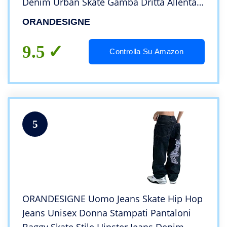
Denim Urban Skate Gamba Dritta Allentata
per Adolescenti Vintage Harajuku Jeans
ORANDESIGNE
Baggy E Nero M
9.5
Controlla Su Amazon
5
ORANDESIGNE Uomo Jeans Skate Hip Hop
Jeans Unisex Donna Stampati Pantaloni