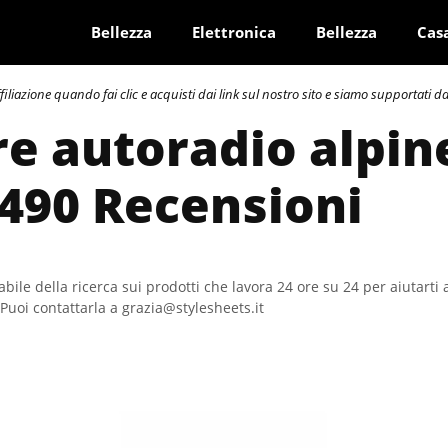
Bellezza
Elettronica
Bellezza
Cas
azione quando fai clic e acquisti dai link sul nostro sito e siamo supportati dai 
re autoradio alpin
 490 Recensioni
bile della ricerca sui prodotti che lavora 24 ore su 24 per aiutarti 
Puoi contattarla a grazia@stylesheets.it