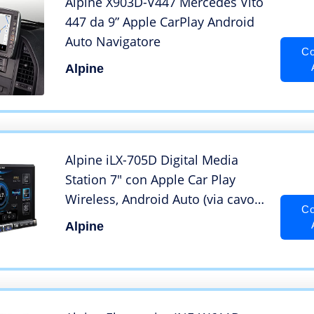
Alpine X903D-V447 Mercedes Vito
447 da 9” Apple CarPlay Android
Auto Navigatore
Co
Alpine
Alpine iLX-705D Digital Media
Station 7″ con Apple Car Play
Wireless, Android Auto (via cavo),
Co
Bluetooth e DAB
Alpine