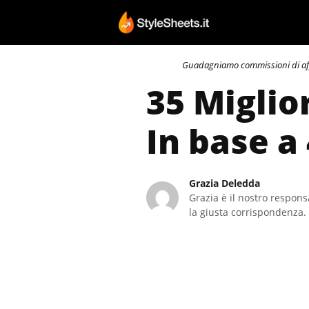
Vai
al
contenuto
Guadagniamo commissioni di affili
35 Miglio
In base a
Grazia Deledda
Grazia è il nostro responsa
la giusta corrispondenza. 