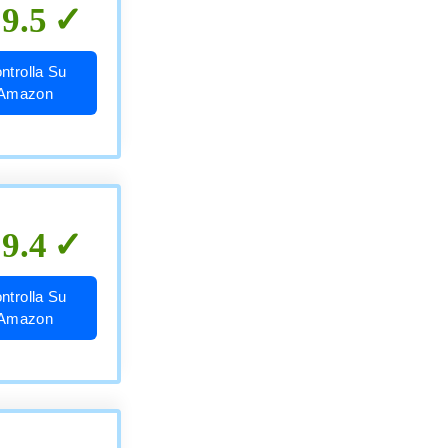
9.5
ntrolla Su
Amazon
9.4
ntrolla Su
Amazon