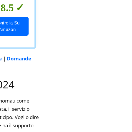
8.5
ntrolla Su
Amazon
e
|
Domande
2024
rinomati come
a, il servizio
icipo. Voglio dire
 ha il supporto