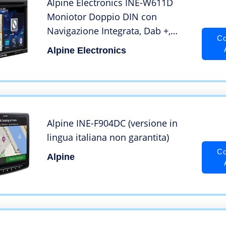
Alpine Electronics INE-W611D
Moniotor Doppio DIN con
Navigazione Integrata, Dab +,
Co
HDMI, Lettore CD/Dvd e
Alpine Electronics
compatibilità con Apple CarPlay e
Android Auto
Alpine INE-F904DC (versione in
lingua italiana non garantita)
Co
Alpine