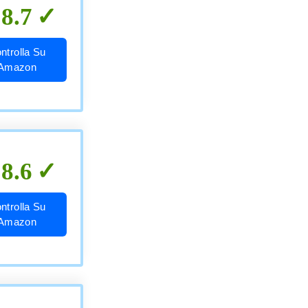
8.7
ntrolla Su
Amazon
8.6
ntrolla Su
Amazon