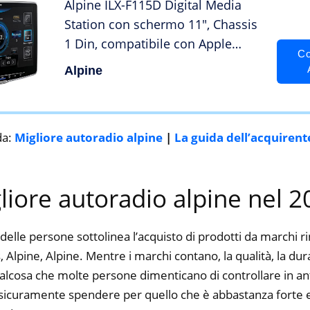
Alpine ILX-F115D Digital Media
Station con schermo 11″, Chassis
1 Din, compatibile con Apple
Co
CarPlay (Wireless) & Android Auto
Alpine
(cablato)
da:
Migliore autoradio alpine
|
La guida dell’acquirent
gliore autoradio alpine nel 
delle persone sottolinea l’acquisto di prodotti da marchi 
, Alpine, Alpine. Mentre i marchi contano, la qualità, la durat
alcosa che molte persone dimenticano di controllare in ant
ti sicuramente spendere per quello che è abbastanza forte e