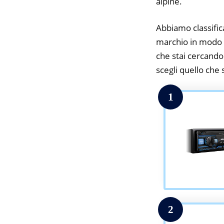
alpine.
Abbiamo classifica
marchio in modo da
che stai cercando.
scegli quello che s
1
2