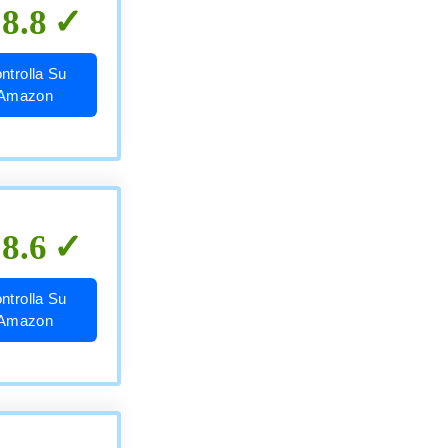
8.8
ntrolla Su
Amazon
8.6
ntrolla Su
Amazon