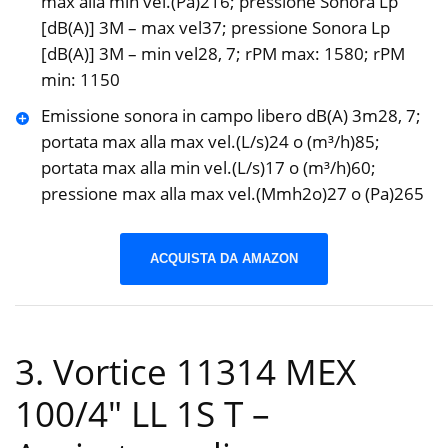
max alla min vel.(Pa)216; pressione Sonora Lp
[dB(A)] 3M – max vel37; pressione Sonora Lp
[dB(A)] 3M – min vel28, 7; rPM max: 1580; rPM
min: 1150
Emissione sonora in campo libero dB(A) 3m28, 7;
portata max alla max vel.(L/s)24 o (m³/h)85;
portata max alla min vel.(L/s)17 o (m³/h)60;
pressione max alla max vel.(Mmh2o)27 o (Pa)265
ACQUISTA DA AMAZON
3. Vortice 11314 MEX
100/4″ LL 1S T –