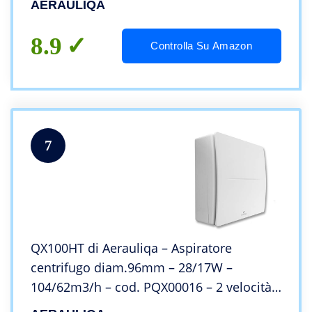
AERAULIQA
8.9
Controlla Su Amazon
7
QX100HT di Aerauliqa – Aspiratore
centrifugo diam.96mm – 28/17W –
104/62m3/h – cod. PQX00016 – 2 velocità,
con controllo di umidità e timer