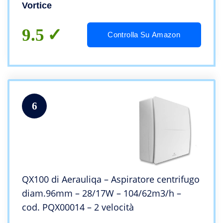
Vortice
9.5
Controlla Su Amazon
6
QX100 di Aerauliqa – Aspiratore centrifugo
diam.96mm – 28/17W – 104/62m3/h –
cod. PQX00014 – 2 velocità