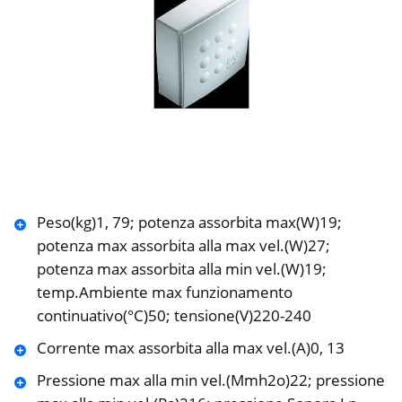
Peso(kg)1, 79; potenza assorbita max(W)19;
potenza max assorbita alla max vel.(W)27;
potenza max assorbita alla min vel.(W)19;
temp.Ambiente max funzionamento
continuativo(°C)50; tensione(V)220-240
Corrente max assorbita alla max vel.(A)0, 13
Pressione max alla min vel.(Mmh2o)22; pressione