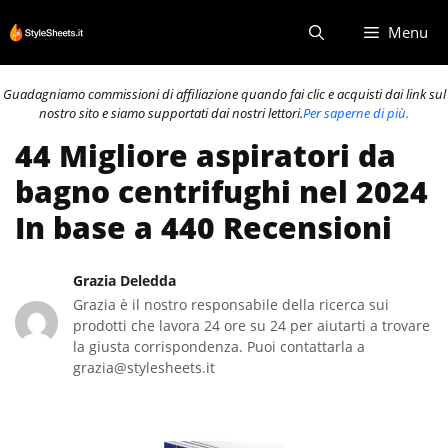
Vai
Menu
al
contenuto
Guadagniamo commissioni di affiliazione quando fai clic e acquisti dai link sul
nostro sito e siamo supportati dai nostri lettori.
Per saperne di più.
44 Migliore aspiratori da
bagno centrifughi nel 2024
In base a 440 Recensioni
Grazia Deledda
Grazia è il nostro responsabile della ricerca sui
prodotti che lavora 24 ore su 24 per aiutarti a trovare
la giusta corrispondenza. Puoi contattarla a
grazia@stylesheets.it