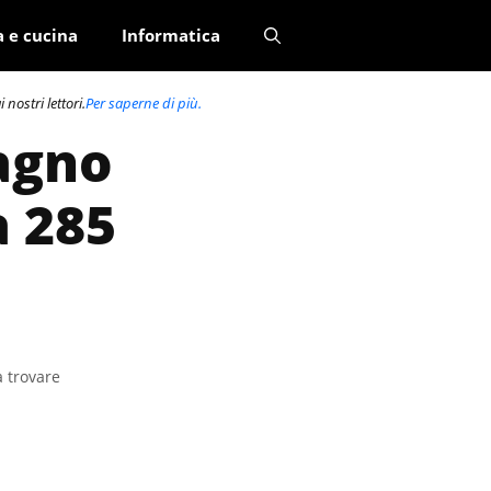
a e cucina
Informatica
nostri lettori.
Per saperne di più.
bagno
a 285
a trovare