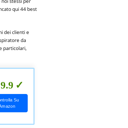
 noi stessi per
encato qui 44 best
i dei clienti e
aspiratore da
 particolari,
9.9
ntrolla Su
Amazon