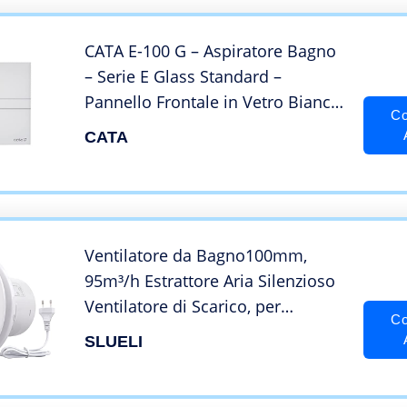
CATA E-100 G – Aspiratore Bagno
– Serie E Glass Standard –
Pannello Frontale in Vetro Bianco
Co
– Classe Energetica B – Aspiratore
CATA
da bagno Silenzioso ed Efficiente
– 15 cm di Larghezza
Ventilatore da Bagno100mm,
95m³/h Estrattore Aria Silenzioso
Ventilatore di Scarico, per
Co
Bagno,Cucina,Serra,WC,con
SLUELI
valvola antiritorno Ventola
Aspirazione Montaggio a Parete (4