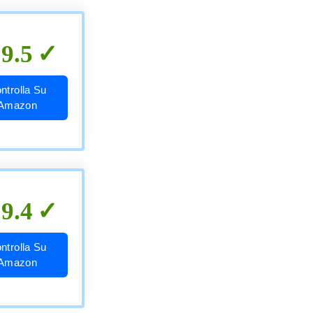
9.5
ntrolla Su
Amazon
9.4
ntrolla Su
Amazon