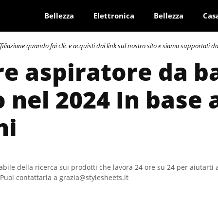
Bellezza
Elettronica
Bellezza
Cas
azione quando fai clic e acquisti dai link sul nostro sito e siamo supportati dai 
re aspiratore da 
o nel 2024 In base 
ni
bile della ricerca sui prodotti che lavora 24 ore su 24 per aiutarti 
Puoi contattarla a grazia@stylesheets.it