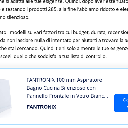
he si adatta alle tue esigenze. Quindi, dopo aver estenuato
o e testando i prodotti 285, alla fine l’abbiamo ridotto e el
no silenzioso.
to i modelli su vari fattori tra cui budget, durata, recension
 non lasciare nulla di intentato per aiutarti a trovare la 
he stai cercando. Quindi tieni solo a mente le tue esigenze
e scegli quello che soddisfa la tua lista di controllo.
FANTRONIX 100 mm Aspiratore
Bagno Cucina Silenzioso con
Pannello Frontale in Vetro Bianco
Co
Design Moderno Ventilatori a
FANTRONIX
Basso Rumore Potente Frontale
in Vetro di Design Bianco 4”