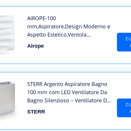
AIROPE-100
mm,Aspiratore,Design Moderno e
Aspetto Estetico,Ventola
Co
Estrazione Ventilazione +Valvola
Airope
di non Ritorno Aria,92
m³/h,Silenzioso per
Bagno,Wc,Cucina Buro,Garanzia 5
ANNI
STERR Argento Aspiratore Bagno
100 mm com LED Ventilatore Da
Bagno Silenzioso – Ventilatore Da
Co
Bagno Moderno – Ventilatore Da
STERR
Bagno 100 mm