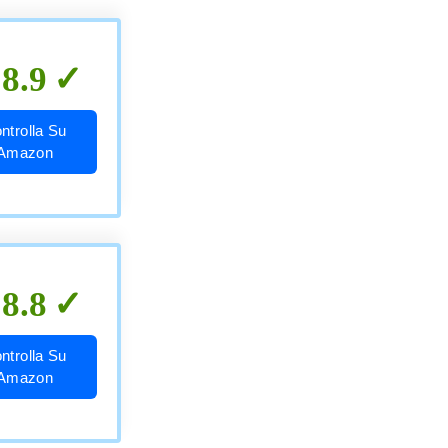
8.9
ntrolla Su
Amazon
8.8
ntrolla Su
Amazon