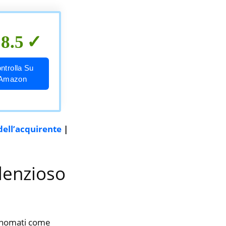
8.5
ntrolla Su
Amazon
dell’acquirente
|
ilenzioso
rinomati come