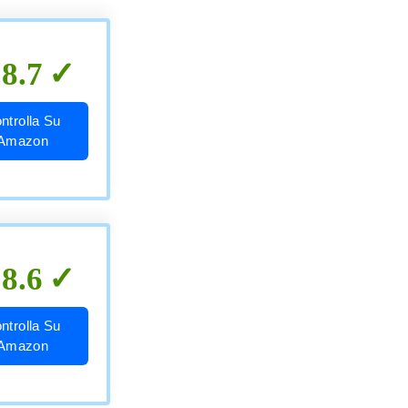
8.7
ntrolla Su
Amazon
8.6
ntrolla Su
Amazon