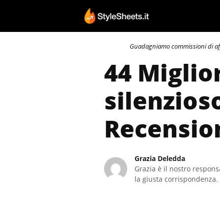
Vai
al
contenuto
Guadagniamo commissioni di affili
44 Miglio
silenzios
Recensio
Grazia Deledda
Grazia è il nostro responsa
la giusta corrispondenza. 