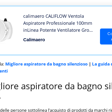
calimaero CALIFLOW Ventola
Aspiratore Professionale 100mm
inLinea Potente Ventilatore Grow
Co
Box, Aspiratore Fumi, Ventola
Calimaero
Bagno, Aspiratore Cucina, 3 Stadi
max. 198m³/h /PVC
da:
Migliore aspiratore da bagno silenzioso
|
La guida 
enti
gliore aspiratore da bagno s
4
delle persone sottolinea l’acquisto di prodotti da marchi 