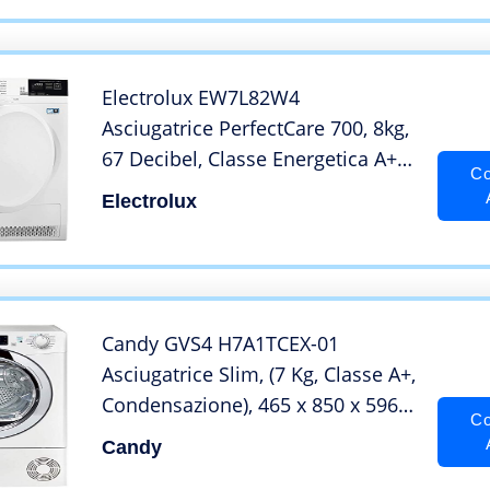
Carica Frontale, Libera
Installazione – Bianco
Electrolux EW7L82W4
Asciugatrice PerfectCare 700, 8kg,
67 Decibel, Classe Energetica A++,
Co
Bianco
Electrolux
Candy GVS4 H7A1TCEX-01
Asciugatrice Slim, (7 Kg, Classe A+,
Condensazione), 465 x 850 x 596
Co
mm, Bianco
Candy