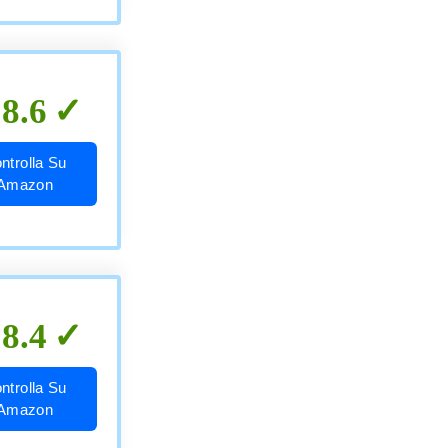
8.6
ntrolla Su
Amazon
8.4
ntrolla Su
Amazon