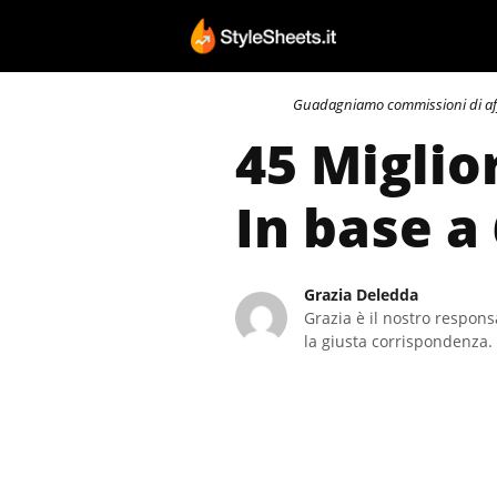
Vai
al
contenuto
Guadagniamo commissioni di affili
45 Miglio
In base a
Grazia Deledda
Grazia è il nostro responsa
la giusta corrispondenza. 