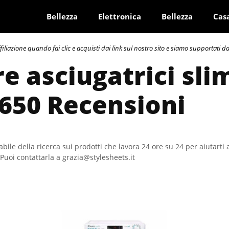
Bellezza
Elettronica
Bellezza
Cas
azione quando fai clic e acquisti dai link sul nostro sito e siamo supportati dai 
re asciugatrici sli
 650 Recensioni
bile della ricerca sui prodotti che lavora 24 ore su 24 per aiutarti 
Puoi contattarla a grazia@stylesheets.it