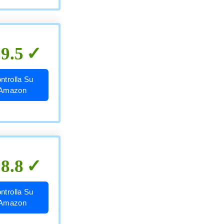
9.5
ntrolla Su
Amazon
8.8
ntrolla Su
Amazon