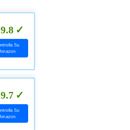
9.8
ntrolla Su
Amazon
9.7
ntrolla Su
Amazon