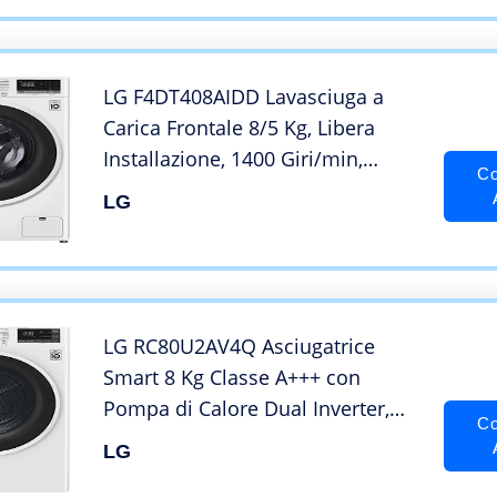
LG F4DT408AIDD Lavasciuga a
Carica Frontale 8/5 Kg, Libera
Installazione, 1400 Giri/min,
Co
Lavatrice e Asciugatrice con
LG
Intelligenza Artificiale e Funzione
Vapore, 60 x 56 x 85 cm – Bianco
LG RC80U2AV4Q Asciugatrice
Smart 8 Kg Classe A+++ con
Pompa di Calore Dual Inverter,
Co
Tecnologia Eco Hybrid e Allergy
LG
Care, Intelligenza Artificiale,