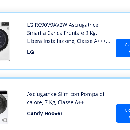
LG RC90V9AV2W Asciugatrice
Smart a Carica Frontale 9 Kg,
Libera Installazione, Classe A+++
Co
-10%, Intelligenza Artificiale, Oblò
LG
in Vetro Temperato, 60 x 69 x 85
cm – Bianco
Asciugatrice Slim con Pompa di
calore, 7 Kg, Classe A++
Co
Candy Hoover