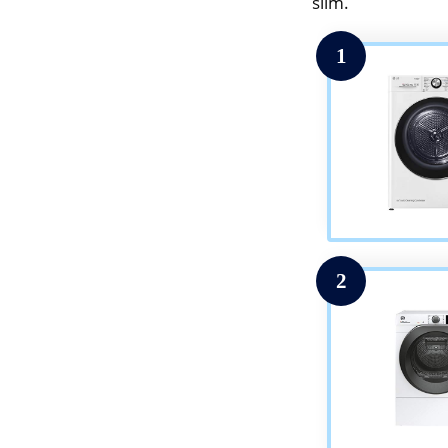
slim.
1
2