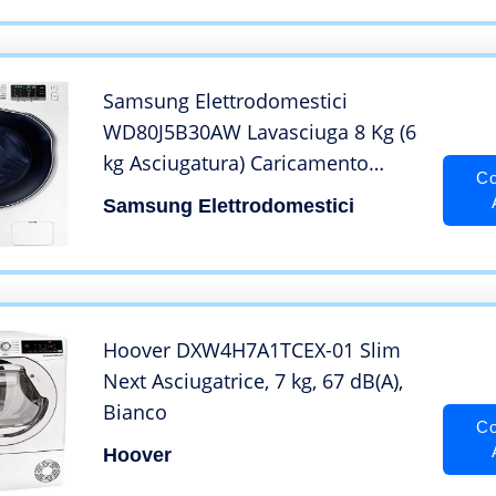
Samsung Elettrodomestici
WD80J5B30AW Lavasciuga 8 Kg (6
kg Asciugatura) Caricamento
Co
Frontale, Ecolavaggio, 1400 rpm,
Samsung Elettrodomestici
Bianco, 8KG/6KG
Hoover DXW4H7A1TCEX-01 Slim
Next Asciugatrice, 7 kg, 67 dB(A),
Bianco
Co
Hoover