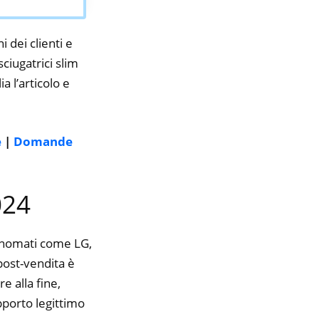
i dei clienti e
ciugatrici slim
a l’articolo e
e
|
Domande
024
rinomati come LG,
 post-vendita è
e alla fine,
pporto legittimo