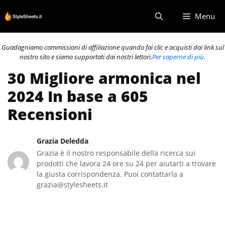
Vai
Menu
al
contenuto
Guadagniamo commissioni di affiliazione quando fai clic e acquisti dai link sul
nostro sito e siamo supportati dai nostri lettori.
Per saperne di più.
30 Migliore armonica nel
2024 In base a 605
Recensioni
Grazia Deledda
Grazia è il nostro responsabile della ricerca sui
prodotti che lavora 24 ore su 24 per aiutarti a trovare
la giusta corrispondenza. Puoi contattarla a
grazia@stylesheets.it