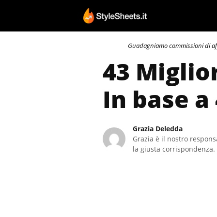
Vai
al
contenuto
Guadagniamo commissioni di affili
43 Miglio
In base a
Grazia Deledda
Grazia è il nostro responsa
la giusta corrispondenza. 