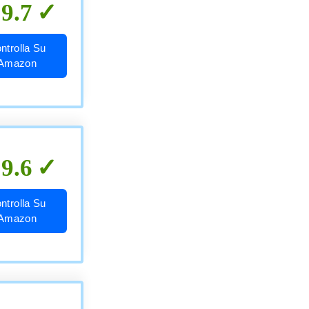
9.7
ntrolla Su
Amazon
9.6
ntrolla Su
Amazon