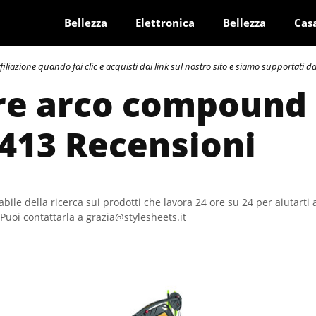
Bellezza
Elettronica
Bellezza
Cas
azione quando fai clic e acquisti dai link sul nostro sito e siamo supportati dai 
re arco compound 
 413 Recensioni
bile della ricerca sui prodotti che lavora 24 ore su 24 per aiutarti 
Puoi contattarla a grazia@stylesheets.it