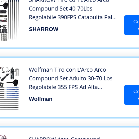
Compound Set 40-70Lbs
Regolabile 390FPS Catapulta Palla
Co
D’Acciaio Arco da Caccia Doppio
SHARROW
Uso CNC 7075-T6 Lega di
Alluminio Pesca Arco Freccia Set
(Set doppio uso nerorosso)
Wolfman Tiro con L’Arco Arco
Compound Set Adulto 30-70 Lbs
Regolabile 355 FPS Ad Alta
Co
velocità Arco da Caccia Pesca con
Wolfman
L’Arco Arco Composto Set Arco e
Freccia con Accessori Destrorsi
(Set Nero)