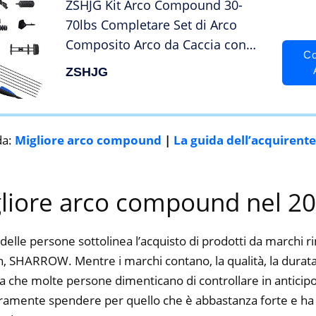
ZSHJG Kit Arco Compound 30-
70lbs Completare Set di Arco
Composito Arco da Caccia con
Co
Frecce in Carbonio Arco
ZSHJG
Compound per Adulti 320fps
(Type2)
da:
Migliore arco compound
|
La guida dell’acquirente
gliore arco compound nel 2
delle persone sottolinea l’acquisto di prodotti da marchi 
 SHARROW. Mentre i marchi contano, la qualità, la durata, 
a che molte persone dimenticano di controllare in anticipo.
curamente spendere per quello che è abbastanza forte e ha 