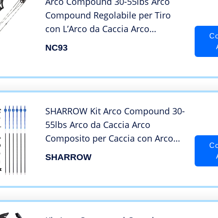
Arco Compound 30-55lbs Arco
Compound Regolabile per Tiro
con L’Arco da Caccia Arco
Co
Compound per Adulti – Mano
NC93
Destra (Nero)
SHARROW Kit Arco Compound 30-
55lbs Arco da Caccia Arco
Composito per Caccia con Arco
Co
all’aperto (Nero+Frecce)
SHARROW