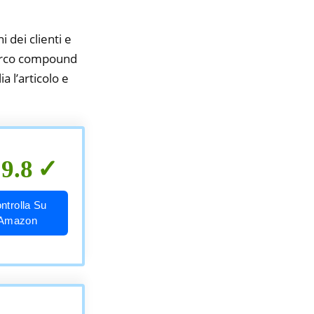
i dei clienti e
a arco compound
a l’articolo e
9.8
ntrolla Su
Amazon