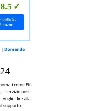
8.5
ntrolla Su
Amazon
|
Domande
024
rinomati come EK-
il servizio post-
 Voglio dire alla
il supporto