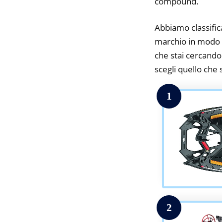
compound.
Abbiamo classifica
marchio in modo d
che stai cercando.
scegli quello che s
1
2