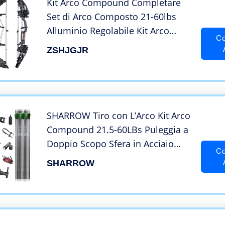
Kit Arco Compound Completare
Set di Arco Composto 21-60lbs
Alluminio Regolabile Kit Arco
Co
Compound per tiro con l’arco da
ZSHJGJR
caccia per adulti (arco composto)
SHARROW Tiro con L’Arco Kit Arco
Compound 21.5-60LBs Puleggia a
Doppio Scopo Sfera in Acciaio
Co
Arco Composto Arco e Frecce Set
SHARROW
per Caccia con Arco all’aperto per
Adulti (Tipo 2)