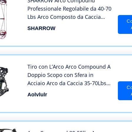
SHARROW Arco Compound
Professionale Regolabile da 40-70
Lbs Arco Composto da Caccia
Co
Adulti Tiro con L’Arco Lavorazione
SHARROW
CNC 7075-T6 Lega di Alluminio ad
Alta Resistenza Arco da Caccia
(Rosso)
Tiro con L’Arco Arco Compound A
Doppio Scopo con Sfera in
Acciaio Arco da Caccia 35-70Lbs
Co
Regolabile per Adulti Mano
Aolvlulr
Sinistra/Destra Caccia All’Aperto
Tiro