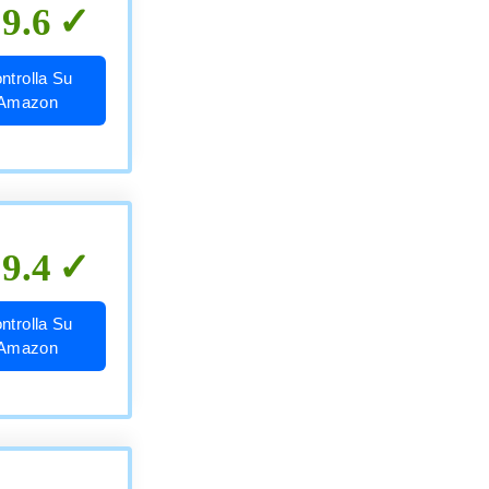
9.6
ntrolla Su
Amazon
9.4
ntrolla Su
Amazon