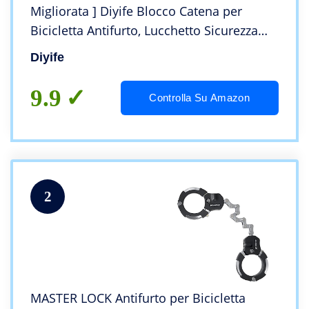
Migliorata ] Diyife Blocco Catena per
Bicicletta Antifurto, Lucchetto Sicurezza
Antifurto per Biciclette con 3 Chiave per
Diyife
Ciclismo,Motocicli, Passeggini,Scooter
9.9
Controlla Su Amazon
2
MASTER LOCK Antifurto per Bicicletta