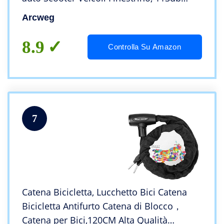
Super rumoroso e impermeabile
Arcweg
(telecomando incluso)
8.9
Controlla Su Amazon
7
Catena Bicicletta, Lucchetto Bici Catena
Bicicletta Antifurto Catena di Blocco，
Catena per Bici,120CM Alta Qualità