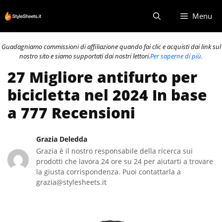
Vai
Menu
al
contenuto
Guadagniamo commissioni di affiliazione quando fai clic e acquisti dai link sul
nostro sito e siamo supportati dai nostri lettori.
Per saperne di più.
27 Migliore antifurto per
bicicletta nel 2024 In base
a 777 Recensioni
Grazia Deledda
Grazia è il nostro responsabile della ricerca sui
prodotti che lavora 24 ore su 24 per aiutarti a trovare
la giusta corrispondenza. Puoi contattarla a
grazia@stylesheets.it