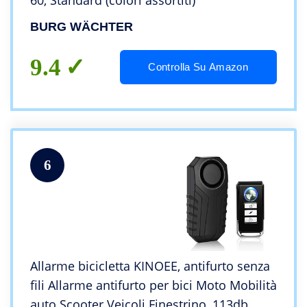
60, Standard (colori assortiti)
BURG WÄCHTER
9.4
Controlla Su Amazon
6
Allarme bicicletta KINOEE, antifurto senza
fili Allarme antifurto per bici Moto Mobilità
auto Scooter Veicoli Finestrino, 113db