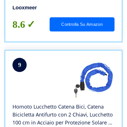
Rinforzato Resistente al Taglio per
Looxmeer
Biciclette, Motocicli, Scooter, Cancelli,
90CM
8.6
Controlla Su Amazon
9
Homoto Lucchetto Catena Bici, Catena
Bicicletta Antifurto con 2 Chiavi, Lucchetto
100 cm in Acciaio per Protezione Solare ad