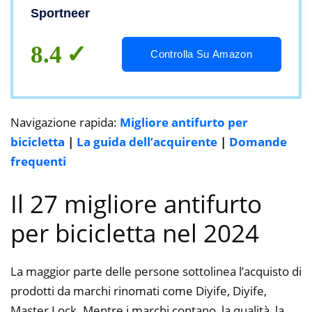
Bicicletta Catena per Motocicli
Sportneer
/Biciclette/7mm X 975mm
8.4
Controlla Su Amazon
Navigazione rapida:
Migliore antifurto per
bicicletta
|
La guida dell’acquirente
|
Domande
frequenti
Il 27 migliore antifurto
per bicicletta nel 2024
La maggior parte delle persone sottolinea l’acquisto di
prodotti da marchi rinomati come Diyife, Diyife,
Master Lock. Mentre i marchi contano, la qualità, la