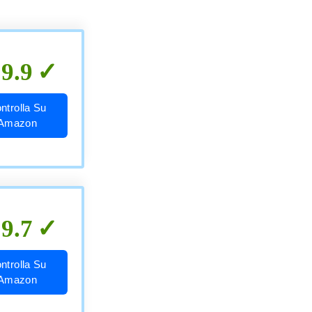
9.9
ntrolla Su
Amazon
9.7
ntrolla Su
Amazon