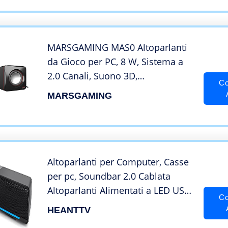
MARSGAMING MAS0 Altoparlanti
da Gioco per PC, 8 W, Sistema a
2.0 Canali, Suono 3D,
Co
Alimentazione USB, Connessione
MARSGAMING
Jack da 3.5 mm, Dimensioni
Ridotte, Nero/Rosso
Altoparlanti per Computer, Casse
per pc, Soundbar 2.0 Cablata
Altoparlanti Alimentati a LED USB
Co
con Potente Stereo, 3,5 mm Jack,
HEANTTV
Controllo del Volume per PC,