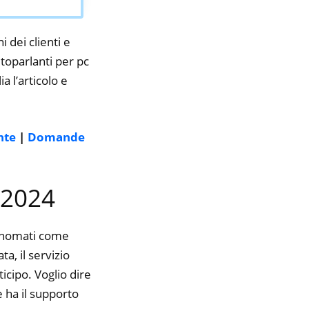
i dei clienti e
ltoparlanti per pc
a l’articolo e
nte
|
Domande
l 2024
rinomati come
a, il servizio
icipo. Voglio dire
 ha il supporto