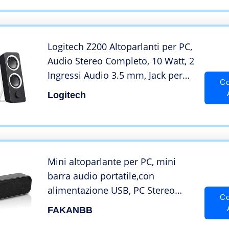
Logitech Z200 Altoparlanti per PC,
Audio Stereo Completo, 10 Watt, 2
Ingressi Audio 3.5 mm, Jack ‎per
Co
Cuffie, Bassi Regolabili, Controllo
Logitech
Volume, Presa EU/IT,
Computer/TV/Smartphone/Tablet,
Nero
Mini altoparlante per PC, mini
barra audio portatile,con
alimentazione USB, PC Stereo
Co
Portatile per Computer Notebook
FAKANBB
Laptop e banco cassa