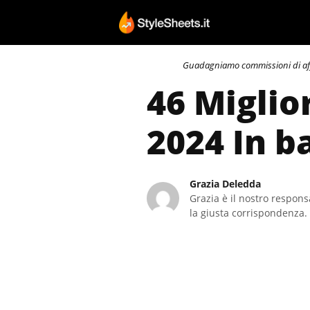
Vai
al
contenuto
Guadagniamo commissioni di affili
46 Miglio
2024 In b
Grazia Deledda
Grazia è il nostro responsa
la giusta corrispondenza. 