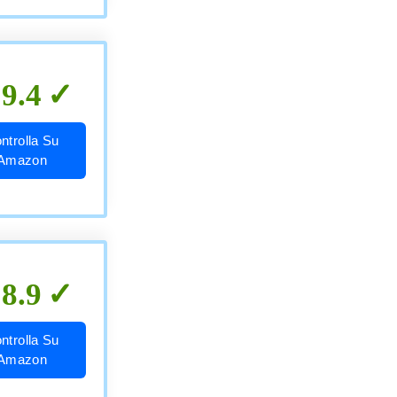
9.4
ntrolla Su
Amazon
8.9
ntrolla Su
Amazon