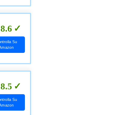
8.6
ntrolla Su
Amazon
8.5
ntrolla Su
Amazon