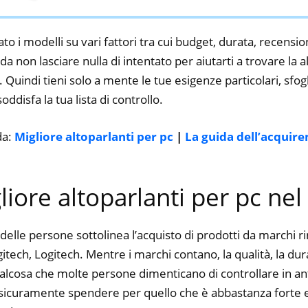
Desktop, Laptop, Nero
to i modelli su vari fattori tra cui budget, durata, recension
 non lasciare nulla di intentato per aiutarti a trovare la a
 Quindi tieni solo a mente le tue esigenze particolari, sfogli
oddisfa la tua lista di controllo.
da:
Migliore altoparlanti per pc
|
La guida dell’acquire
gliore altoparlanti per pc ne
delle persone sottolinea l’acquisto di prodotti da marchi 
tech, Logitech. Mentre i marchi contano, la qualità, la durat
alcosa che molte persone dimenticano di controllare in ant
ti sicuramente spendere per quello che è abbastanza forte e