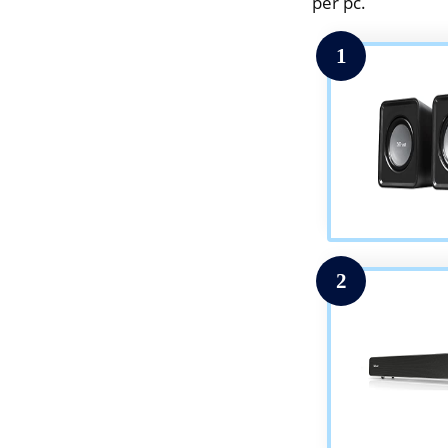
per pc.
1
2