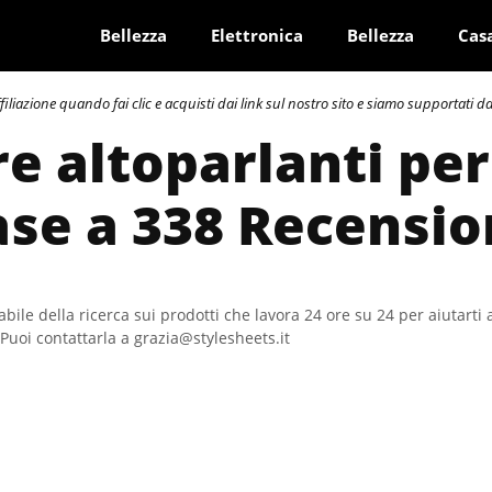
Bellezza
Elettronica
Bellezza
Cas
azione quando fai clic e acquisti dai link sul nostro sito e siamo supportati dai 
re altoparlanti per
ase a 338 Recensio
bile della ricerca sui prodotti che lavora 24 ore su 24 per aiutarti 
Puoi contattarla a grazia@stylesheets.it