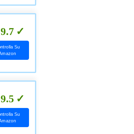
9.7
ntrolla Su
Amazon
9.5
ntrolla Su
Amazon