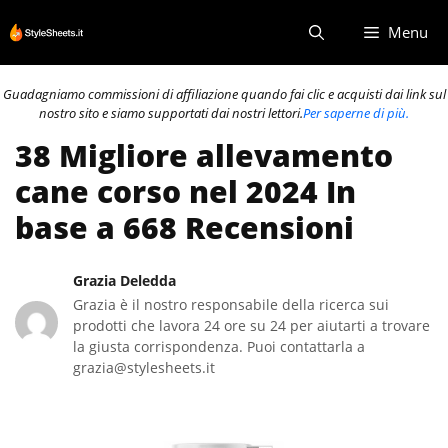
Vai
Menu
al
contenuto
Guadagniamo commissioni di affiliazione quando fai clic e acquisti dai link sul
nostro sito e siamo supportati dai nostri lettori.
Per saperne di più.
38 Migliore allevamento
cane corso nel 2024 In
base a 668 Recensioni
Grazia Deledda
Grazia è il nostro responsabile della ricerca sui
prodotti che lavora 24 ore su 24 per aiutarti a trovare
la giusta corrispondenza. Puoi contattarla a
grazia@stylesheets.it