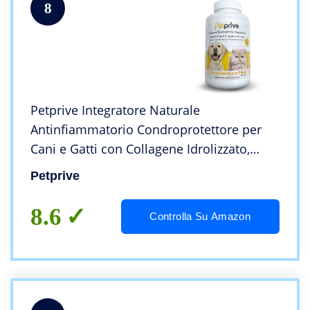
8
Petprive Integratore Naturale
Antinfiammatorio Condroprotettore per
Cani e Gatti con Collagene Idrolizzato,
Glucosamina, Acido Ialuronico, Magnesio,
Petprive
Vitamine C e D e Artiglio del Diavolo
8.6
Controlla Su Amazon