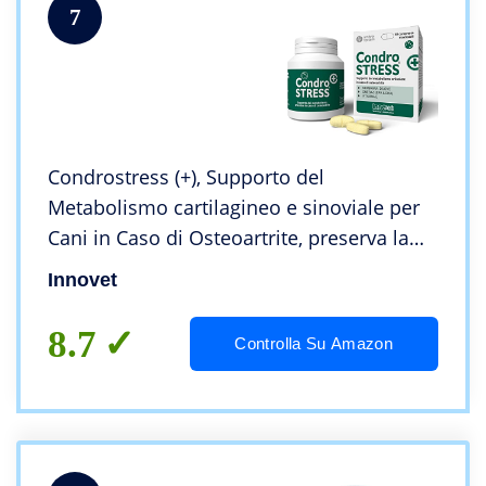
7
Condrostress (+), Supporto del
Metabolismo cartilagineo e sinoviale per
Cani in Caso di Osteoartrite, preserva la
capacità di Movimento, neutralizza i
Innovet
Radicali Liberi – Confezione da 60
compresse
8.7
Controlla Su Amazon