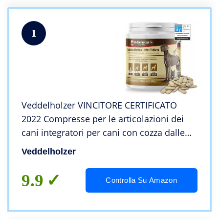
1
Veddelholzer VINCITORE CERTIFICATO
2022 Compresse per le articolazioni dei
cani integratori per cani con cozza dalle
labbra verdi MSM e artiglio del diavolo
Veddelholzer
Glucosamina e collagene
9.9
Controlla Su Amazon