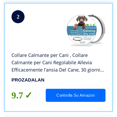
2
Collare Calmante per Cani , Collare
Calmante per Cani Regolabile Allevia
Efficacemente l’ansia Del Cane, 30 giorni
di durata Sicuro e Non Tossico Proteggi la
PROZADALAN
Salute Fisica e Mentale Dei Cani (62cm)
9.7
Controlla Su Amazon