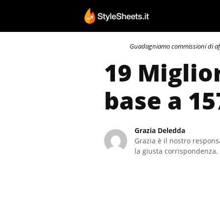
Vai
al
contenuto
Guadagniamo commissioni di affili
19 Miglio
base a 15
Grazia Deledda
Grazia è il nostro responsa
la giusta corrispondenza. 