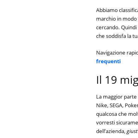
Abbiamo classifica
marchio in modo da
cercando. Quindi t
che soddisfa la tua
Navigazione rapi
frequenti
Il 19 mi
La maggior parte 
Nike, SEGA, Pokemo
qualcosa che molte
vorresti sicurame
dell’azienda,
gius