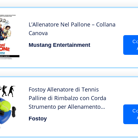
L’Allenatore Nel Pallone – Collana
Canova
Co
Mustang Entertainment
Fostoy Allenatore di Tennis
Palline di Rimbalzo con Corda
Strumento per Allenamento
Co
Allenamento Sport Base per
Fostoy
Donna Uomo Bambino Giocatore
Principiante Blu