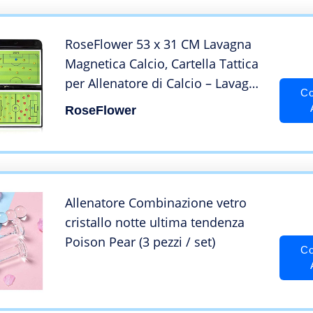
RoseFlower 53 x 31 CM Lavagna
Magnetica Calcio, Cartella Tattica
per Allenatore di Calcio – Lavagna
Co
Calcio per Organizzazione
RoseFlower
Giocatori Tattiche e Strategie
Allenatore Combinazione vetro
cristallo notte ultima tendenza
Poison Pear (3 pezzi / set)
Co