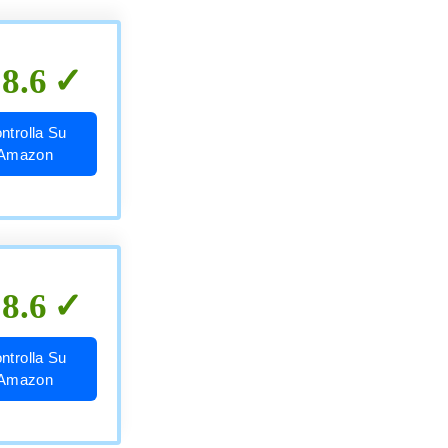
8.6
ntrolla Su
Amazon
8.6
ntrolla Su
Amazon