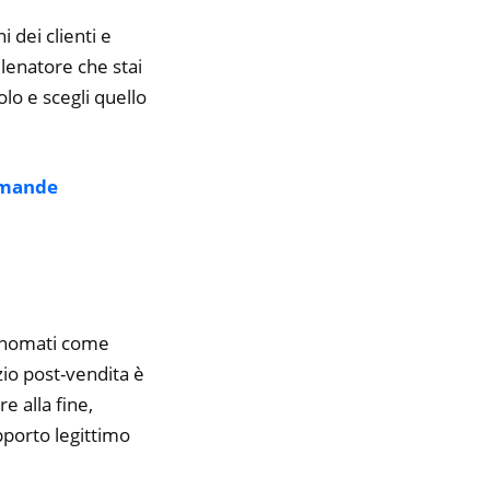
i dei clienti e
llenatore che stai
olo e scegli quello
mande
rinomati come
zio post-vendita è
e alla fine,
pporto legittimo