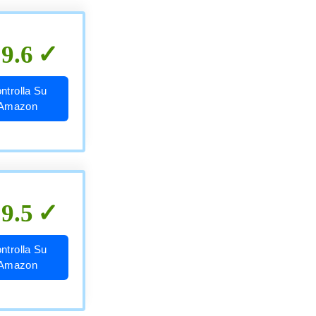
9.6
ntrolla Su
Amazon
9.5
ntrolla Su
Amazon