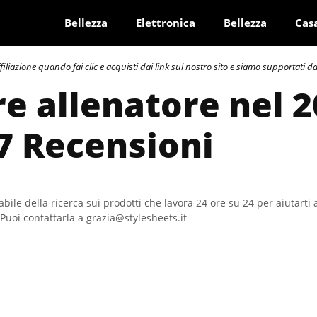
Bellezza
Elettronica
Bellezza
Cas
azione quando fai clic e acquisti dai link sul nostro sito e siamo supportati dai 
re allenatore nel 2
7 Recensioni
bile della ricerca sui prodotti che lavora 24 ore su 24 per aiutarti 
Puoi contattarla a grazia@stylesheets.it