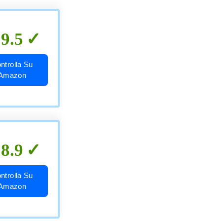
9.5
ntrolla Su
Amazon
8.9
ntrolla Su
Amazon