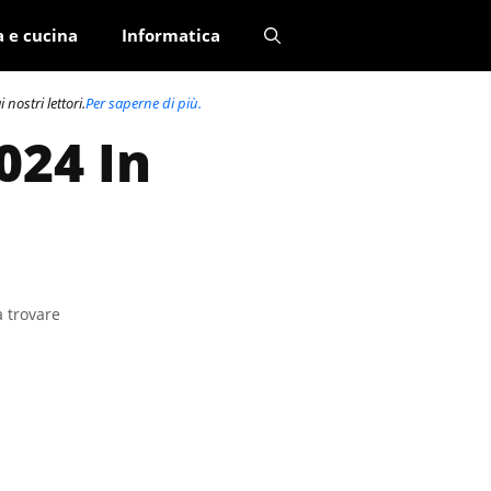
a e cucina
Informatica
nostri lettori.
Per saperne di più.
024 In
a trovare