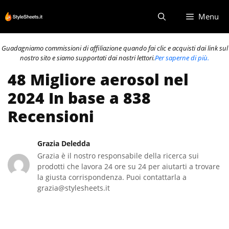
Vai
Menu
al
contenuto
Guadagniamo commissioni di affiliazione quando fai clic e acquisti dai link sul
nostro sito e siamo supportati dai nostri lettori.
Per saperne di più.
48 Migliore aerosol nel
2024 In base a 838
Recensioni
Grazia Deledda
Grazia è il nostro responsabile della ricerca sui
prodotti che lavora 24 ore su 24 per aiutarti a trovare
la giusta corrispondenza. Puoi contattarla a
grazia@stylesheets.it