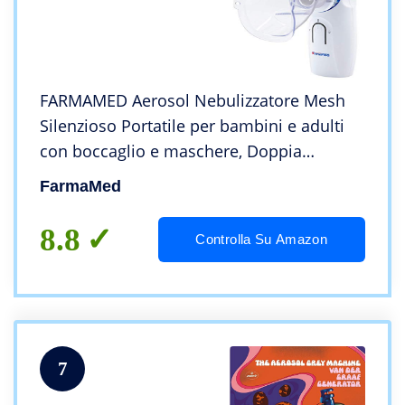
FARMAMED Aerosol Nebulizzatore Mesh
Silenzioso Portatile per bambini e adulti
con boccaglio e maschere, Doppia
Alimentazione, Ricaricabile con cavo USB
FarmaMed
o Pile, Funzione di Autopulizia
8.8
Controlla Su Amazon
7