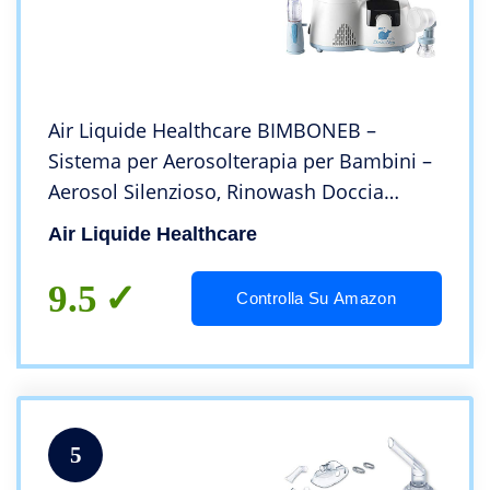
Air Liquide Healthcare BIMBONEB –
Sistema per Aerosolterapia per Bambini –
Aerosol Silenzioso, Rinowash Doccia
Nasale e Perfecta, con Nebulizzatore
Air Liquide Healthcare
Prima Infanzia, 5 Anni di Garanzia, Made in
Italy
9.5
Controlla Su Amazon
5