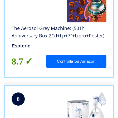
The Aerosol Grey Machine: (50Th
Anniversary Box 2Cd+Lp+7″+Libro+Poster)
Esoteric
8.7
Controlla Su Amazon
8