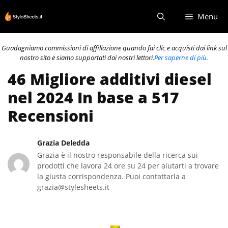
Vai
Menu
al
contenuto
Guadagniamo commissioni di affiliazione quando fai clic e acquisti dai link sul
nostro sito e siamo supportati dai nostri lettori.
Per saperne di più.
46 Migliore additivi diesel
nel 2024 In base a 517
Recensioni
Grazia Deledda
Grazia è il nostro responsabile della ricerca sui
prodotti che lavora 24 ore su 24 per aiutarti a trovare
la giusta corrispondenza. Puoi contattarla a
grazia@stylesheets.it