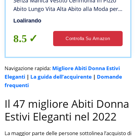
Senza Manica Vestito Cerimonia in Pizzo
Abito Lungo Vita Alta Abito alla Moda per
Festa Compleanno Nozze Ragazza S-XXL
Loalirando
(Rosa, Small)
8.5
Controlla Su Amazon
Navigazione rapida:
Migliore Abiti Donna Estivi
Eleganti
|
La guida dell’acquirente
|
Domande
frequenti
Il 47 migliore Abiti Donna
Estivi Eleganti nel 2022
La maggior parte delle persone sottolinea l’acquisto di