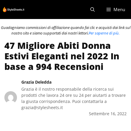
Vai
Menu
al
contenuto
Guadagniamo commissioni di affiliazione quando fai clic e acquisti dai link sul
nostro sito e siamo supportati dai nostri lettori.
Per saperne di più.
47 Migliore Abiti Donna
Estivi Eleganti nel 2022 In
base a 994 Recensioni
Grazia Deledda
Grazia è il nostro responsabile della ricerca sui
prodotti che lavora 24 ore su 24 per aiutarti a trovare
la giusta corrispondenza. Puoi contattarla a
grazia@stylesheets.it
Settembre 16, 2022