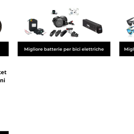
ket
ni