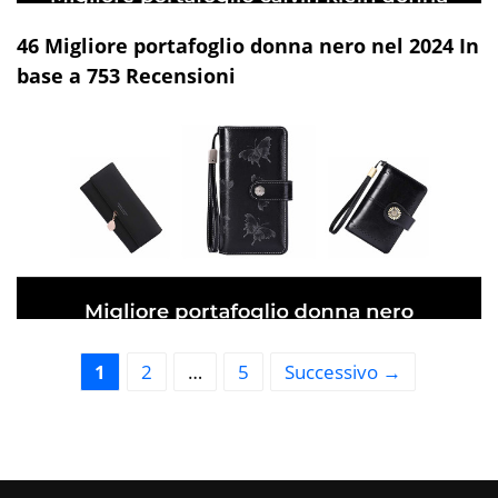
46 Migliore portafoglio donna nero nel 2024 In
base a 753 Recensioni
Pagina
Pagina
Pagina
1
2
…
5
Successivo
→