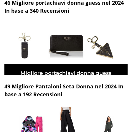
46 Migliore portachiavi donna guess nel 2024
In base a 340 Recensioni
49 Migliore Pantaloni Seta Donna nel 2024 In
base a 192 Recensioni